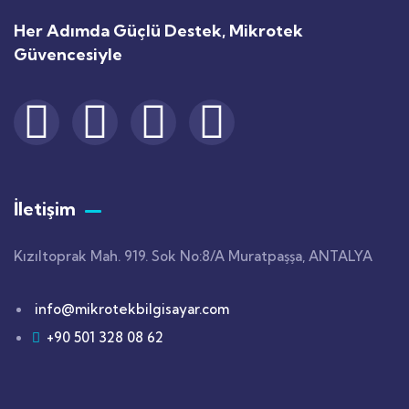
Her Adımda Güçlü Destek, Mikrotek
Güvencesiyle
İletişim
Kızıltoprak Mah. 919. Sok No:8/A Muratpaşşa, ANTALYA
info@mikrotekbilgisayar.com
+90 501 328 08 62