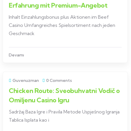
Erfahrung mit Premium-Angebot
Inhalt Einzahlungsbonus plus Aktionen im Beef
Casino Umfangreiches Spielsortiment nach jeden
Geschmack
Devamı
Guvenuzman
0 Comments
Chicken Route: Sveobuhvatni Vodič o
Omiljenu Casino Igru
Sadržaj Baza Igre i Pravila Metode Uspješnog Igranja
Tablica Isplata kao i