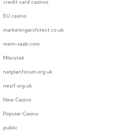
credit card casinos
EU casino
marketingarchitect.co.uk
mem-saab.com
Mikrotek
natplanforum.org.uk
nesrf.org.uk
New Casino
Popular Casino
public