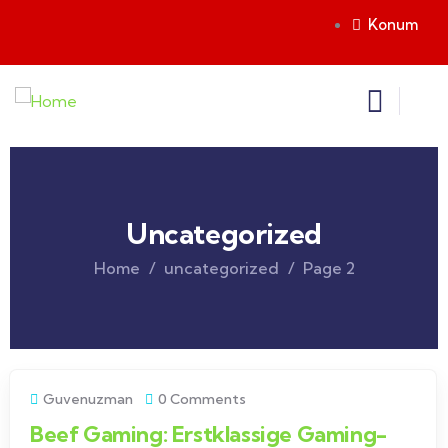
Konum
Uncategorized
Home
uncategorized
Page 2
Guvenuzman
0 Comments
Beef Gaming: Erstklassige Gaming-