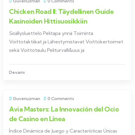
Guvenuzman
0 Comments
Chicken Road II: Täydellinen Guide
Kasinoiden Hittisuosikkiin
Sisällysluettelo Pelitapa ynnä Toiminta
Voittotaktiikat ja Lähestymistavat Voittokertoimet
sekä Voittotaulu Peliturvalli&uus ja
Devamı
Guvenuzman
0 Comments
Avia Masters: La Innovación del Ocio
de Casino en Línea
Índice Dinámica de Juego y Características Únicas