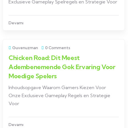
Exclusieve Gameplay Spelregels en Strategie Voor
Devamı
Guvenuzman
0 Comments
Chicken Road: Dit Meest
Adembenemende Gok Ervaring Voor
Moedige Spelers
Inhoudsopgave Waarom Gamers Kiezen Voor
Onze Exclusieve Gameplay Regels en Strategie
Voor
Devamı