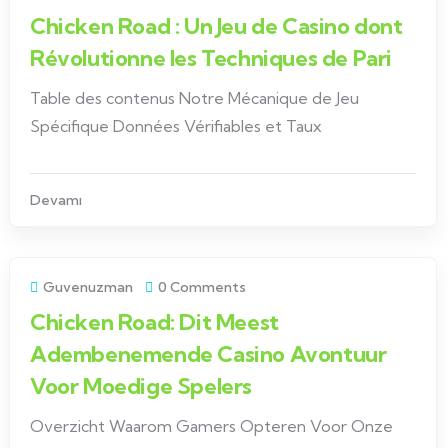
Chicken Road : Un Jeu de Casino dont
Révolutionne les Techniques de Pari
Table des contenus Notre Mécanique de Jeu
Spécifique Données Vérifiables et Taux
Devamı
Guvenuzman
0 Comments
Chicken Road: Dit Meest
Adembenemende Casino Avontuur
Voor Moedige Spelers
Overzicht Waarom Gamers Opteren Voor Onze