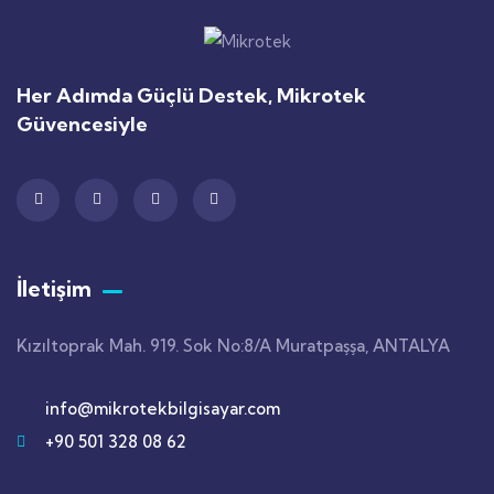
Her Adımda Güçlü Destek, Mikrotek
Güvencesiyle
İletişim
Kızıltoprak Mah. 919. Sok No:8/A Muratpaşşa, ANTALYA
info@mikrotekbilgisayar.com
+90 501 328 08 62