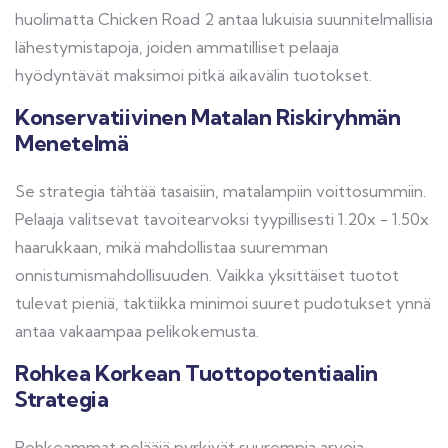
huolimatta Chicken Road 2 antaa lukuisia suunnitelmallisia
lähestymistapoja, joiden ammatilliset pelaaja
hyödyntävät maksimoi pitkä aikavälin tuotokset.
Konservatiivinen Matalan Riskiryhmän
Menetelmä
Se strategia tähtää tasaisiin, matalampiin voittosummiin.
Pelaaja valitsevat tavoitearvoksi tyypillisesti 1.20x - 1.50x
haarukkaan, mikä mahdollistaa suuremman
onnistumismahdollisuuden. Vaikka yksittäiset tuotot
tulevat pieniä, taktiikka minimoi suuret pudotukset ynnä
antaa vakaampaa pelikokemusta.
Rohkea Korkean Tuottopotentiaalin
Strategia
Rohkeammat pelääjä pyrkivät suurempia arvoja