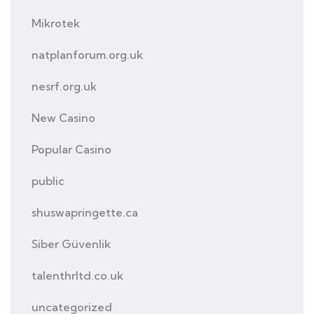
Mikrotek
natplanforum.org.uk
nesrf.org.uk
New Casino
Popular Casino
public
shuswapringette.ca
Siber Güvenlik
talenthrltd.co.uk
uncategorized