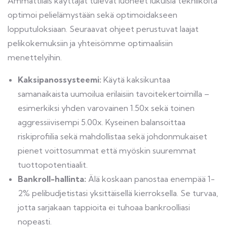
Ammattilais käyttäjät tulevat luoneet lukuisia tekniikoita
optimoi pelielämystään sekä optimoidakseen
lopputuloksiaan. Seuraavat ohjeet perustuvat laajat
pelikokemuksiin ja yhteisömme optimaalisiin
menettelyihin.
Kaksipanossysteemi:
Käytä kaksikuntaa
samanaikaista uumoilua erilaisiin tavoitekertoimilla –
esimerkiksi yhden varovainen 1.50x sekä toinen
aggressiivisempi 5.00x. Kyseinen balansoittaa
riskiprofiilia sekä mahdollistaa sekä johdonmukaiset
pienet voittosummat että myöskin suuremmat
tuottopotentiaalit.
Bankroll-hallinta:
Älä koskaan panostaa enempää 1-
2% pelibudjetistasi yksittäisellä kierroksella. Se turvaa,
jotta sarjakaan tappioita ei tuhoaa bankroolliasi
nopeasti.