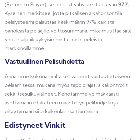
(Return to Player), se on ollut vahvistettu olevan
97%
.
Kyseinen merkitsee, jotta pitkällisen aikahorisontilla
pelisysteemi palauttaa keskimäärin 97% kaikista
panoksista pelaajille voittosummana, mikä muuttaa siitä
yhden kilpailukykyisimmistä crash-peleistä
markkinoillamme.
Vastuullinen Pelisuhdetta
Annamme kokonaisvaltaiset välineet vastuutietoiseen
pelaamisessa, mukana myös tappiorajat, aikakontrollit
sekä itsesulkuviälineet. Kehotamme voimakkaasti
asettamaan etukäteen määritetyn pelibudjetin ja
pitäytymään siitä kaikenlaisissa tilanteissa.
Edistyneet Vinkit