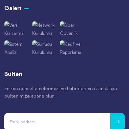
Galeri
Bülten
En son güncellemelerimizi ve haberlerimizi almak için
bültenimize abone olun.