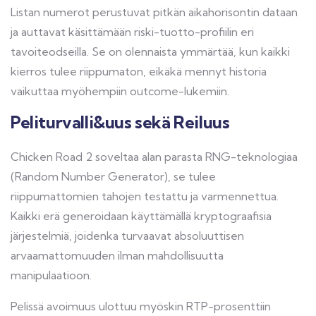
Listan numerot perustuvat pitkän aikahorisontin dataan
ja auttavat käsittämään riski-tuotto-profiilin eri
tavoiteodseilla. Se on olennaista ymmärtää, kun kaikki
kierros tulee riippumaton, eikäkä mennyt historia
vaikuttaa myöhempiin outcome-lukemiin.
Peliturvalli&uus sekä Reiluus
Chicken Road 2 soveltaa alan parasta RNG-teknologiaa
(Random Number Generator), se tulee
riippumattomien tahojen testattu ja varmennettua.
Kaikki erä generoidaan käyttämällä kryptograafisia
järjestelmiä, joidenka turvaavat absoluuttisen
arvaamattomuuden ilman mahdollisuutta
manipulaatioon.
Pelissä avoimuus ulottuu myöskin RTP-prosenttiin