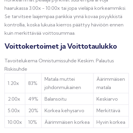
haarukassa 3.00x - 10.00x tai jopa vieläpä korkeammiksi.
Se tarvitsee laajempaa pankkia ynnä kovaa psyykkistä
kontrollia, koska lukuisa kierros päättyy häviöön ennen
kuin merkittävää voittosummaa.
Voittokertoimet ja Voittotaulukko
Tavoitelukema Onnistumissuhde Keskim. Palautus
Riskisuhde
Matala muttei
Äärimmäisen
1.20x
83%
johdonmukainen
matala
2.00x
49%
Balansoitu
Keskiarvo
5.00x
20%
Korkea kehysarvo
Merkittävä
10.00x
10%
Äärimmäisen korkea
Hyvin korkea