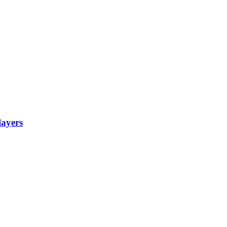
layers