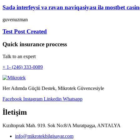
Sadə interfeysi və rəvan naviqasiyası ilə mostbet casino
guvenuzman
Test Post Created
Quick insurance proccess
Talk to an expert
+ 1- (246) 333-0089
Her Adımda Güçlü Destek, Mikrotek Güvencesiyle
Facebook
Instagram
Linkedin
Whatsapp
İletişim
Kızıltoprak Mah. 919. Sok No:8/A Muratpaşşa, ANTALYA
info@mikrotekbilgisayar.com