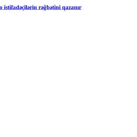
 istifadəçilərin rəğbətini qazanır