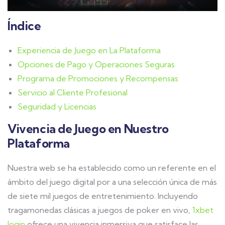
Índice
Experiencia de Juego en La Plataforma
Opciones de Pago y Operaciones Seguras
Programa de Promociones y Recompensas
Servicio al Cliente Profesional
Seguridad y Licencias
Vivencia de Juego en Nuestro
Plataforma
Nuestra web se ha establecido como un referente en el
ámbito del juego digital por a una selección única de más
de siete mil juegos de entretenimiento. Incluyendo
tragamonedas clásicas a juegos de poker en vivo,
1xbet
login
ofrece una vivencia inmersiva que satisface las