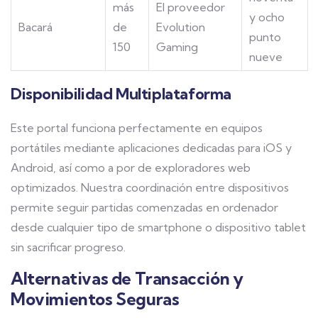
más
El proveedor
y ocho
Bacará
de
Evolution
punto
150
Gaming
nueve
Disponibilidad Multiplataforma
Este portal funciona perfectamente en equipos
portátiles mediante aplicaciones dedicadas para iOS y
Android, así como a por de exploradores web
optimizados. Nuestra coordinación entre dispositivos
permite seguir partidas comenzadas en ordenador
desde cualquier tipo de smartphone o dispositivo tablet
sin sacrificar progreso.
Alternativas de Transacción y
Movimientos Seguras