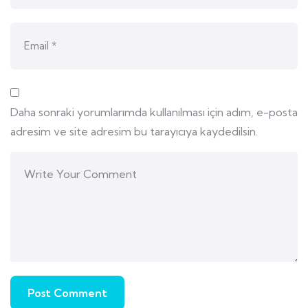
Daha sonraki yorumlarımda kullanılması için adım, e-posta
adresim ve site adresim bu tarayıcıya kaydedilsin.