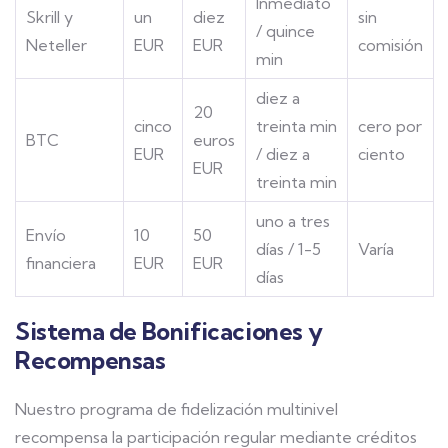
Inmediato
Skrill y
un
diez
sin
/ quince
Neteller
EUR
EUR
comisión
min
diez a
20
cinco
treinta min
cero por
BTC
euros
EUR
/ diez a
ciento
EUR
treinta min
uno a tres
Envío
10
50
días / 1-5
Varía
financiera
EUR
EUR
días
Sistema de Bonificaciones y
Recompensas
Nuestro programa de fidelización multinivel
recompensa la participación regular mediante créditos