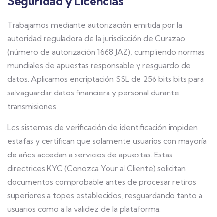
Seguridad y Licencias
Trabajamos mediante autorización emitida por la
autoridad reguladora de la jurisdicción de Curazao
(número de autorización 1668 JAZ), cumpliendo normas
mundiales de apuestas responsable y resguardo de
datos. Aplicamos encriptación SSL de 256 bits bits para
salvaguardar datos financiera y personal durante
transmisiones.
Los sistemas de verificación de identificación impiden
estafas y certifican que solamente usuarios con mayoría
de años accedan a servicios de apuestas. Estas
directrices KYC (Conozca Your al Cliente) solicitan
documentos comprobable antes de procesar retiros
superiores a topes establecidos, resguardando tanto a
usuarios como a la validez de la plataforma.