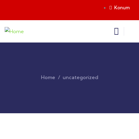
Konum
Home
uncategorized