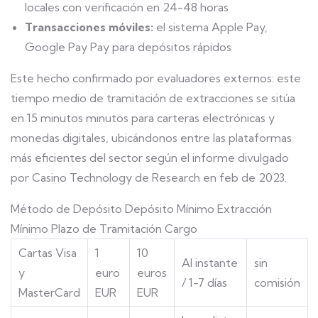
locales con verificación en 24-48 horas
Transacciones móviles:
el sistema Apple Pay,
Google Pay Pay para depósitos rápidos
Este hecho confirmado por evaluadores externos: este
tiempo medio de tramitación de extracciones se sitúa
en 15 minutos minutos para carteras electrónicas y
monedas digitales, ubicándonos entre las plataformas
más eficientes del sector según el informe divulgado
por Casino Technology de Research en feb de 2023.
Método de Depósito Depósito Mínimo Extracción
Mínimo Plazo de Tramitación Cargo
Cartas Visa
1
10
Al instante
sin
y
euro
euros
/ 1-7 días
comisión
MasterCard
EUR
EUR