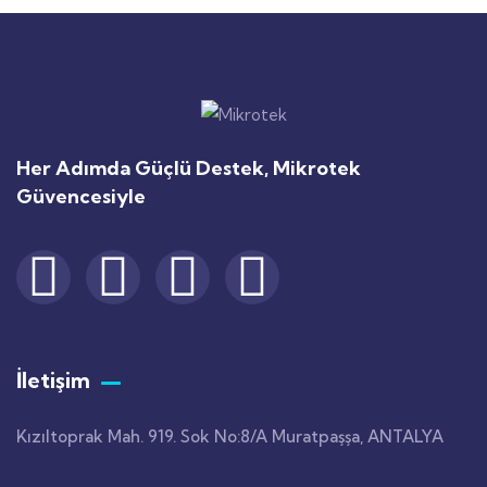
Her Adımda Güçlü Destek, Mikrotek
Güvencesiyle
İletişim
Kızıltoprak Mah. 919. Sok No:8/A Muratpaşşa, ANTALYA