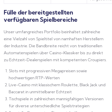
Fülle der bereitgestellten
verfügbaren Spielbereiche
Unser umfangreiches Portfolio beinhaltet zahlreiche
eine Vielzahl von Spieltitel von namhaften Herstellern
der Industrie. Die Bandbreite reicht von traditionellen
Automatenspielen über Casino-Klassiker bis zu direkt
zu Echtzeit-Dealerspielen mit kompetenten Croupiers.
Slots mit progressiven Megapreisen sowie
hochwertigen RTP-Werten
Live-Casino mit klassischem Roulette, Black Jack und
Baccarat in unmittelbarer Echtzeit
Tischspiele in zahlreichen mannigfaltigen Versionen
für diverse unterschiedliche Spielstrategien