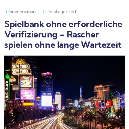
Guvenuzman
Uncategorized
Spielbank ohne erforderliche
Verifizierung – Rascher
spielen ohne lange Wartezeit