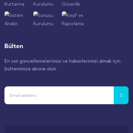
Bülten
En son güncellemelerimizi ve haberlerimizi almak için
bültenimize abone olun.