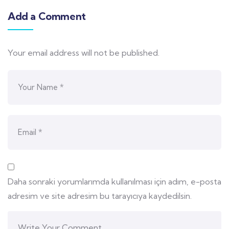
Add a Comment
Your email address will not be published.
Daha sonraki yorumlarımda kullanılması için adım, e-posta
adresim ve site adresim bu tarayıcıya kaydedilsin.