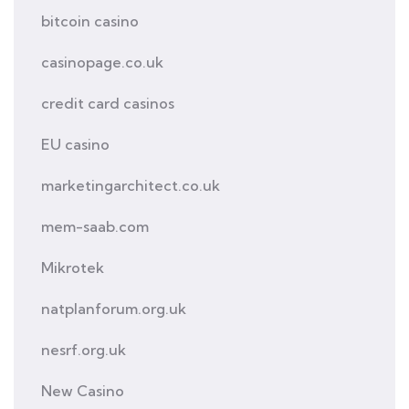
bitcoin casino
casinopage.co.uk
credit card casinos
EU casino
marketingarchitect.co.uk
mem-saab.com
Mikrotek
natplanforum.org.uk
nesrf.org.uk
New Casino