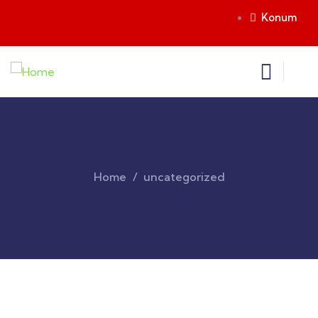
Konum
Home
uncategorized