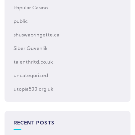
Popular Casino
public
shuswapringette.ca
Siber Güvenlik
talenthrltd.co.uk
uncategorized
utopia500.org.uk
RECENT POSTS