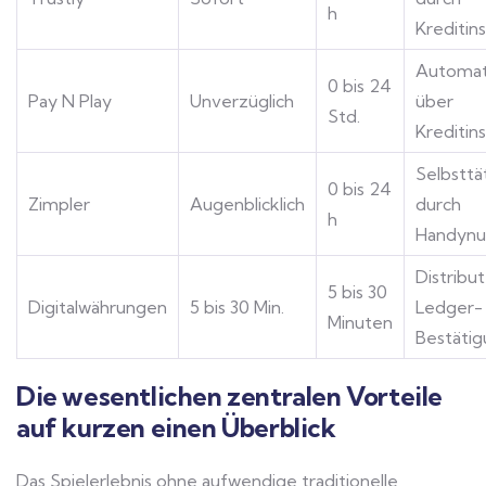
h
Kreditins
Automat
0 bis 24
Pay N Play
Unverzüglich
über
Std.
Kreditins
Selbsttä
0 bis 24
Zimpler
Augenblicklich
durch
h
Handyn
Distribu
5 bis 30
Digitalwährungen
5 bis 30 Min.
Ledger-
Minuten
Bestäti
Die wesentlichen zentralen Vorteile
auf kurzen einen Überblick
Das Spielerlebnis ohne aufwendige traditionelle