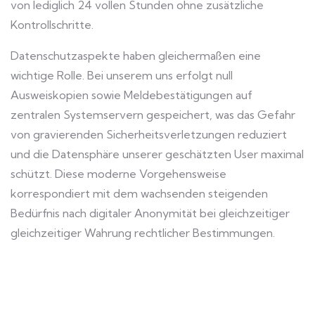
von lediglich 24 vollen Stunden ohne zusätzliche
Kontrollschritte.
Datenschutzaspekte haben gleichermaßen eine
wichtige Rolle. Bei unserem uns erfolgt null
Ausweiskopien sowie Meldebestätigungen auf
zentralen Systemservern gespeichert, was das Gefahr
von gravierenden Sicherheitsverletzungen reduziert
und die Datensphäre unserer geschätzten User maximal
schützt. Diese moderne Vorgehensweise
korrespondiert mit dem wachsenden steigenden
Bedürfnis nach digitaler Anonymität bei gleichzeitiger
gleichzeitiger Wahrung rechtlicher Bestimmungen.