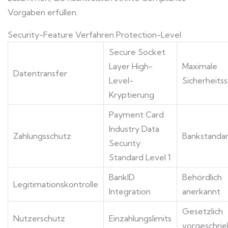
Vorgaben erfüllen.
Security-Feature Verfahren Protection-Level
Secure Socket
Layer High-
Maximale
Datentransfer
Level-
Sicherheits
Kryptierung
Payment Card
Industry Data
Zahlungsschutz
Bankstanda
Security
Standard Level 1
BankID
Behördlich
Legitimationskontrolle
Integration
anerkannt
Gesetzlich
Nutzerschutz
Einzahlungslimits
vorgeschri