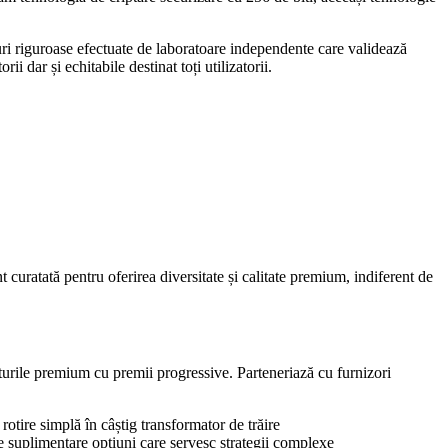
uri riguroase efectuate de laboratoare independente care validează
dar și echitabile destinat toți utilizatorii.
t curatată pentru oferirea diversitate și calitate premium, indiferent de
oturile premium cu premii progressive. Parteneriază cu furnizori
otire simplă în câștig transformator de trăire
e suplimentare opțiuni care servesc strategii complexe