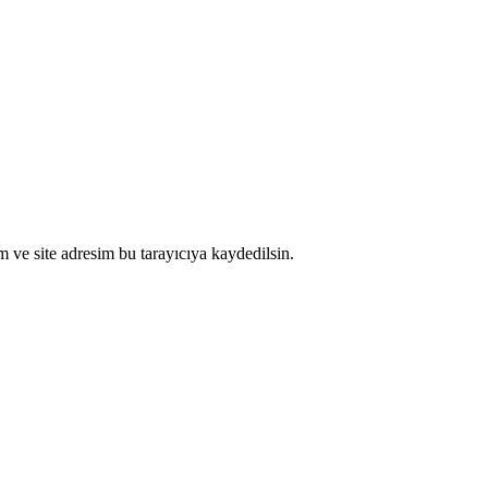
 ve site adresim bu tarayıcıya kaydedilsin.