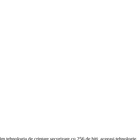
căm tehnologia de criptare securizare cu 256 de biti, aceeași tehnologie