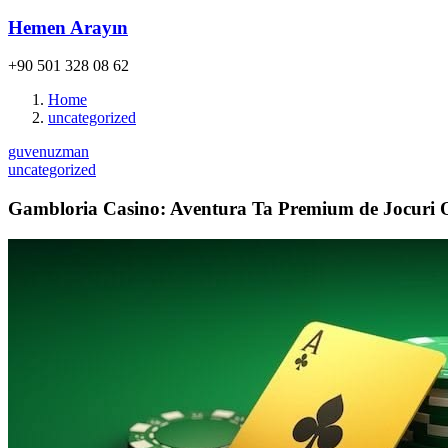
Hemen Arayın
+90 501 328 08 62
Home
uncategorized
guvenuzman
uncategorized
Gambloria Casino: Aventura Ta Premium de Jocuri 