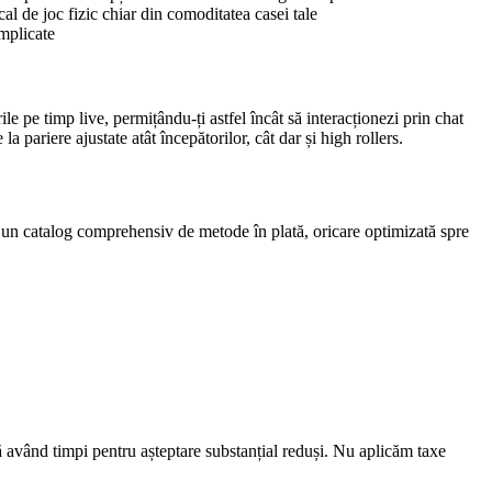
al de joc fizic chiar din comoditatea casei tale
omplicate
le pe timp live, permițându-ți astfel încât să interacționezi prin chat
a pariere ajustate atât începătorilor, cât dar și high rollers.
t un catalog comprehensiv de metode în plată, oricare optimizată spre
ră având timpi pentru așteptare substanțial reduși. Nu aplicăm taxe