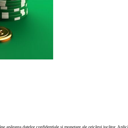
âne apărarea datelor confidențiale și monetare ale oricărui jucător. Apli