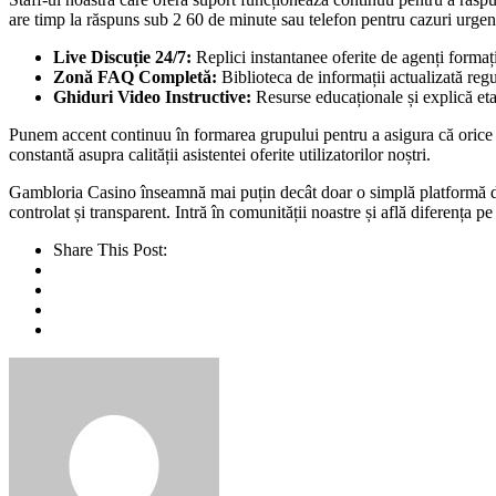
are timp la răspuns sub 2 60 de minute sau telefon pentru cazuri urgent
Live Discuție 24/7:
Replici instantanee oferite de agenți forma
Zonă FAQ Completă:
Biblioteca de informații actualizată regu
Ghiduri Video Instructive:
Resurse educaționale și explică eta
Punem accent continuu în formarea grupului pentru a asigura că orice in
constantă asupra calității asistentei oferite utilizatorilor noștri.
Gambloria Casino înseamnă mai puțin decât doar o simplă platformă de d
controlat și transparent. Intră în comunității noastre și află diferența p
Share This Post: