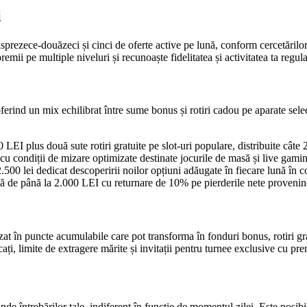
i
ncisprezece-douăzeci și cinci de oferte active pe lună, conform cercetări
ii pe multiple niveluri și recunoaște fidelitatea și activitatea ta regula
erind un mix echilibrat între sume bonus și rotiri cadou pe aparate selecta
 plus două sute rotiri gratuite pe slot-uri populare, distribuite câte 
condiții de mizare optimizate destinate jocurile de masă și live gami
00 lei dedicat descoperirii noilor opțiuni adăugate în fiecare lună în co
ă de până la 2.000 LEI cu returnare de 10% pe pierderile nete provenin
în puncte acumulabile care pot transforma în fonduri bonus, rotiri gratu
ți, limite de extragere mărite și invitații pentru turnee exclusive cu pre
e întrebărilor tale, indiferent în funcție de momentul zilei. Este posibil 