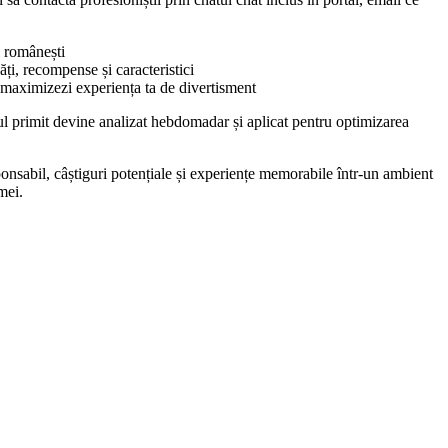
i românești
ăți, recompense și caracteristici
ă maximizezi experiența ta de divertisment
-ul primit devine analizat hebdomadar și aplicat pentru optimizarea
onsabil, câștiguri potențiale și experiențe memorabile într-un ambient
mei.