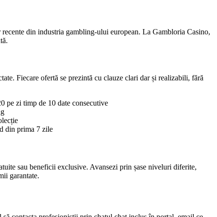
lor recente din industria gambling-ului european. La Gambloria Casino,
tă.
te. Fiecare ofertă se prezintă cu clauze clari dar și realizabili, fără
20 pe zi timp de 10 date consecutive
ng
lecție
d din prima 7 zile
ite sau beneficii exclusive. Avansezi prin șase niveluri diferite,
mii garantate.
să contacta profesioniștii prin chatul chat inclus în portal, email ce