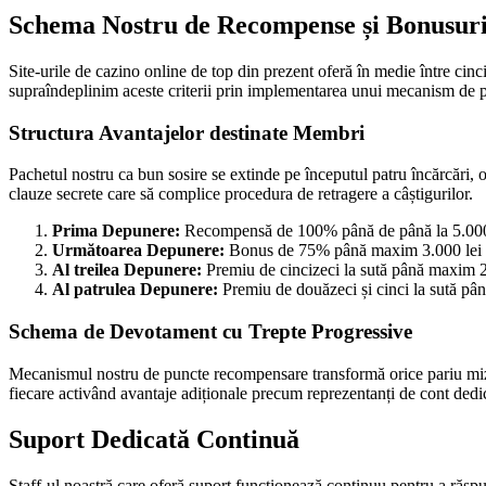
Schema Nostru de Recompense și Bonusur
Site-urile de cazino online de top din prezent oferă în medie între ci
supraîndeplinim aceste criterii prin implementarea unui mecanism de prem
Structura Avantajelor destinate Membri
Pachetul nostru ca bun sosire se extinde pe începutul patru încărcări, of
clauze secrete care să complice procedura de retragere a câștigurilor.
Prima Depunere:
Recompensă de 100% până de până la 5.000 LEI
Următoarea Depunere:
Bonus de 75% până maxim 3.000 lei cu 
Al treilea Depunere:
Premiu de cincizeci la sută până maxim 2.5
Al patrulea Depunere:
Premiu de douăzeci și cinci la sută pân
Schema de Devotament cu Trepte Progressive
Mecanismul nostru de puncte recompensare transformă orice pariu mizat 
fiecare activând avantaje adiționale precum reprezentanți de cont dedica
Suport Dedicată Continuă
Staff-ul noastră care oferă suport funcționează continuu pentru a răspund