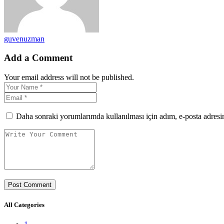
guvenuzman
Add a Comment
Your email address will not be published.
Daha sonraki yorumlarımda kullanılması için adım, e-posta adresim
All Categories