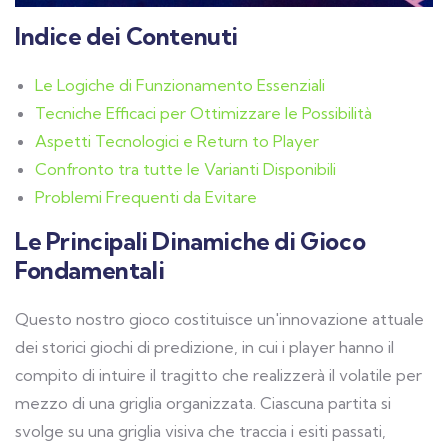
Indice dei Contenuti
Le Logiche di Funzionamento Essenziali
Tecniche Efficaci per Ottimizzare le Possibilità
Aspetti Tecnologici e Return to Player
Confronto tra tutte le Varianti Disponibili
Problemi Frequenti da Evitare
Le Principali Dinamiche di Gioco
Fondamentali
Questo nostro gioco costituisce un'innovazione attuale
dei storici giochi di predizione, in cui i player hanno il
compito di intuire il tragitto che realizzerà il volatile per
mezzo di una griglia organizzata. Ciascuna partita si
svolge su una griglia visiva che traccia i esiti passati,