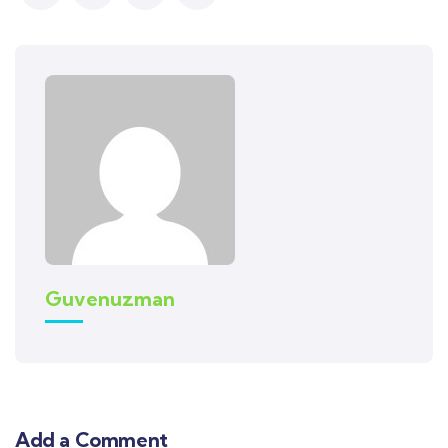
Guvenuzman
Add a Comment