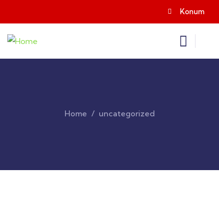
Konum
Home
uncategorized