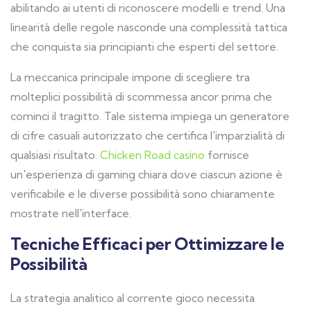
abilitando ai utenti di riconoscere modelli e trend. Una
linearità delle regole nasconde una complessità tattica
che conquista sia principianti che esperti del settore.
La meccanica principale impone di scegliere tra
molteplici possibilità di scommessa ancor prima che
cominci il tragitto. Tale sistema impiega un generatore
di cifre casuali autorizzato che certifica l'imparzialità di
qualsiasi risultato.
Chicken Road casino
fornisce
un'esperienza di gaming chiara dove ciascun azione è
verificabile e le diverse possibilità sono chiaramente
mostrate nell'interface.
Tecniche Efficaci per Ottimizzare le
Possibilità
La strategia analitico al corrente gioco necessita