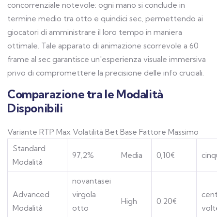
concorrenziale notevole: ogni mano si conclude in
termine medio tra otto e quindici sec, permettendo ai
giocatori di amministrare il loro tempo in maniera
ottimale. Tale apparato di animazione scorrevole a 60
frame al sec garantisce un'esperienza visuale immersiva
privo di compromettere la precisione delle info cruciali.
Comparazione tra le Modalità
Disponibili
Variante RTP Max Volatilità Bet Base Fattore Massimo
Standard
97,2%
Media
0,10€
cinq
Modalità
novantasei
Advanced
virgola
cen
High
0.20€
Modalità
otto
volt