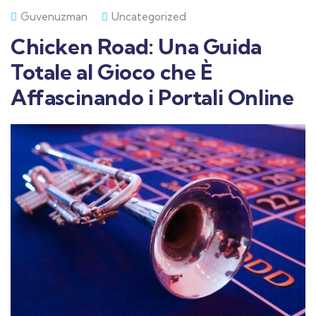
Guvenuzman
Uncategorized
Chicken Road: Una Guida
Totale al Gioco che È
Affascinando i Portali Online