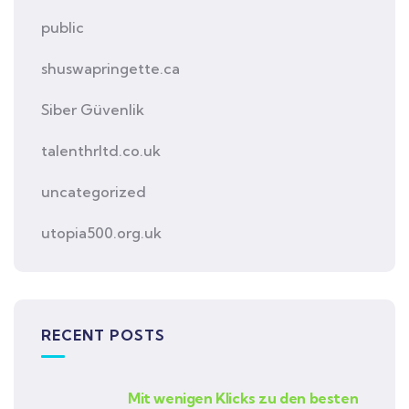
public
shuswapringette.ca
Siber Güvenlik
talenthrltd.co.uk
uncategorized
utopia500.org.uk
RECENT POSTS
Mit wenigen Klicks zu den besten