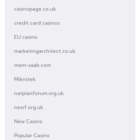
casinopage.co.uk
credit card casinos
EU casino
marketingarchitect.co.uk
mem-saab.com
Mikrotek
natplanforum.org.uk
nesrf.org.uk
New Casino
Popular Casino