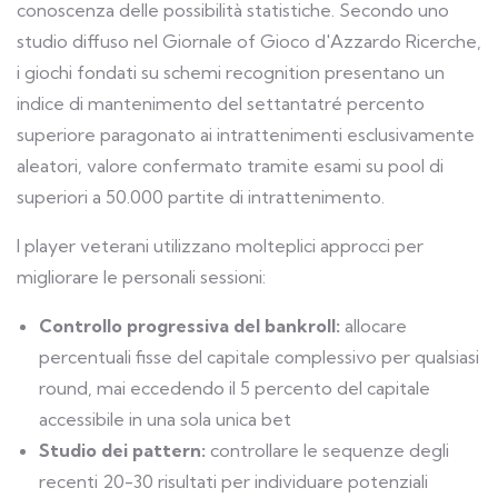
conoscenza delle possibilità statistiche. Secondo uno
studio diffuso nel Giornale of Gioco d'Azzardo Ricerche,
i giochi fondati su schemi recognition presentano un
indice di mantenimento del settantatré percento
superiore paragonato ai intrattenimenti esclusivamente
aleatori, valore confermato tramite esami su pool di
superiori a 50.000 partite di intrattenimento.
I player veterani utilizzano molteplici approcci per
migliorare le personali sessioni:
Controllo progressiva del bankroll:
allocare
percentuali fisse del capitale complessivo per qualsiasi
round, mai eccedendo il 5 percento del capitale
accessibile in una sola unica bet
Studio dei pattern:
controllare le sequenze degli
recenti 20-30 risultati per individuare potenziali