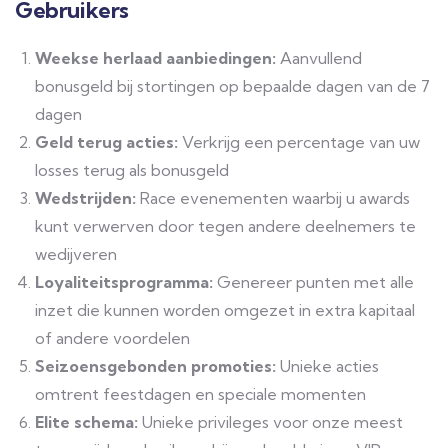
Gebruikers
Weekse herlaad aanbiedingen:
Aanvullend
bonusgeld bij stortingen op bepaalde dagen van de 7
dagen
Geld terug acties:
Verkrijg een percentage van uw
losses terug als bonusgeld
Wedstrijden:
Race evenementen waarbij u awards
kunt verwerven door tegen andere deelnemers te
wedijveren
Loyaliteitsprogramma:
Genereer punten met alle
inzet die kunnen worden omgezet in extra kapitaal
of andere voordelen
Seizoensgebonden promoties:
Unieke acties
omtrent feestdagen en speciale momenten
Elite schema:
Unieke privileges voor onze meest