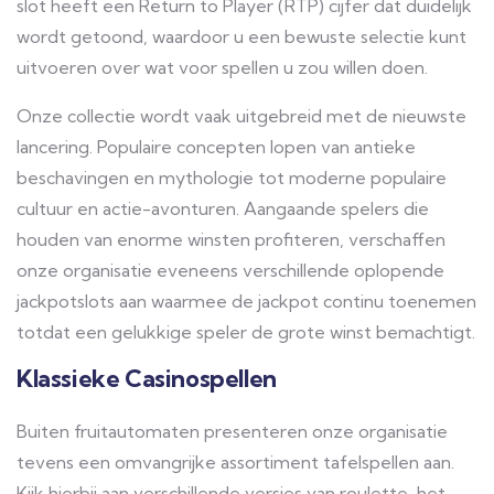
slot heeft een Return to Player (RTP) cijfer dat duidelijk
wordt getoond, waardoor u een bewuste selectie kunt
uitvoeren over wat voor spellen u zou willen doen.
Onze collectie wordt vaak uitgebreid met de nieuwste
lancering. Populaire concepten lopen van antieke
beschavingen en mythologie tot moderne populaire
cultuur en actie-avonturen. Aangaande spelers die
houden van enorme winsten profiteren, verschaffen
onze organisatie eveneens verschillende oplopende
jackpotslots aan waarmee de jackpot continu toenemen
totdat een gelukkige speler de grote winst bemachtigt.
Klassieke Casinospellen
Buiten fruitautomaten presenteren onze organisatie
tevens een omvangrijke assortiment tafelspellen aan.
Kijk hierbij aan verschillende versies van roulette, het