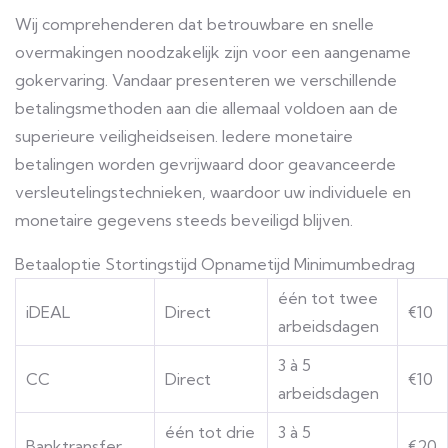
Wij comprehenderen dat betrouwbare en snelle
overmakingen noodzakelijk zijn voor een aangename
gokervaring. Vandaar presenteren we verschillende
betalingsmethoden aan die allemaal voldoen aan de
superieure veiligheidseisen. Iedere monetaire
betalingen worden gevrijwaard door geavanceerde
versleutelingstechnieken, waardoor uw individuele en
monetaire gegevens steeds beveiligd blijven.
Betaaloptie Stortingstijd Opnametijd Minimumbedrag
één tot twee
iDEAL
Direct
€10
arbeidsdagen
3 à 5
CC
Direct
€10
arbeidsdagen
één tot drie
3 à 5
Banktransfer
€20