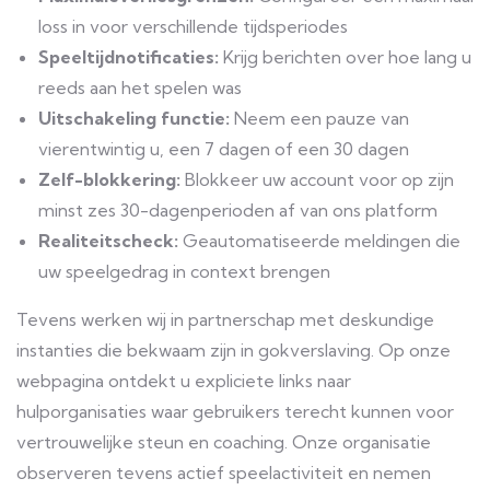
loss in voor verschillende tijdsperiodes
Speeltijdnotificaties:
Krijg berichten over hoe lang u
reeds aan het spelen was
Uitschakeling functie:
Neem een pauze van
vierentwintig u, een 7 dagen of een 30 dagen
Zelf-blokkering:
Blokkeer uw account voor op zijn
minst zes 30-dagenperioden af van ons platform
Realiteitscheck:
Geautomatiseerde meldingen die
uw speelgedrag in context brengen
Tevens werken wij in partnerschap met deskundige
instanties die bekwaam zijn in gokverslaving. Op onze
webpagina ontdekt u expliciete links naar
hulporganisaties waar gebruikers terecht kunnen voor
vertrouwelijke steun en coaching. Onze organisatie
observeren tevens actief speelactiviteit en nemen