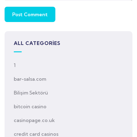
ALL CATEGORIES
1
bar-salsa.com
Bilişim Sektörü
bitcoin casino
casinopage.co.uk
credit card casinos