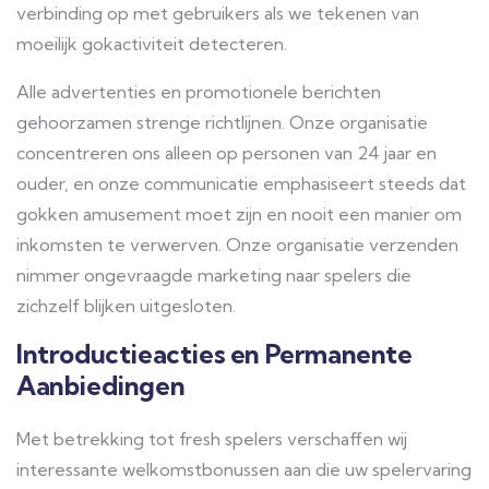
verbinding op met gebruikers als we tekenen van
moeilijk gokactiviteit detecteren.
Alle advertenties en promotionele berichten
gehoorzamen strenge richtlijnen. Onze organisatie
concentreren ons alleen op personen van 24 jaar en
ouder, en onze communicatie emphasiseert steeds dat
gokken amusement moet zijn en nooit een manier om
inkomsten te verwerven. Onze organisatie verzenden
nimmer ongevraagde marketing naar spelers die
zichzelf blijken uitgesloten.
Introductieacties en Permanente
Aanbiedingen
Met betrekking tot fresh spelers verschaffen wij
interessante welkomstbonussen aan die uw spelervaring