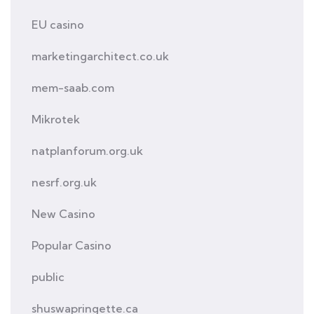
EU casino
marketingarchitect.co.uk
mem-saab.com
Mikrotek
natplanforum.org.uk
nesrf.org.uk
New Casino
Popular Casino
public
shuswapringette.ca