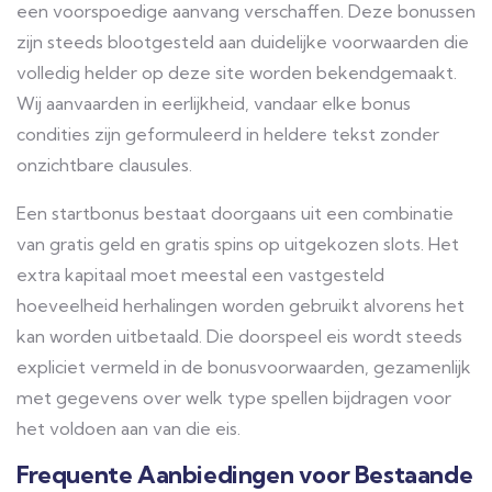
een voorspoedige aanvang verschaffen. Deze bonussen
zijn steeds blootgesteld aan duidelijke voorwaarden die
volledig helder op deze site worden bekendgemaakt.
Wij aanvaarden in eerlijkheid, vandaar elke bonus
condities zijn geformuleerd in heldere tekst zonder
onzichtbare clausules.
Een startbonus bestaat doorgaans uit een combinatie
van gratis geld en gratis spins op uitgekozen slots. Het
extra kapitaal moet meestal een vastgesteld
hoeveelheid herhalingen worden gebruikt alvorens het
kan worden uitbetaald. Die doorspeel eis wordt steeds
expliciet vermeld in de bonusvoorwaarden, gezamenlijk
met gegevens over welk type spellen bijdragen voor
het voldoen aan van die eis.
Frequente Aanbiedingen voor Bestaande