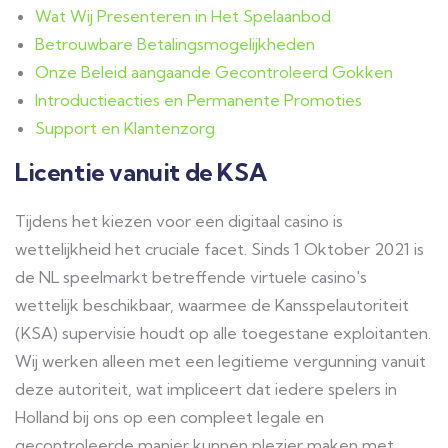
Wat Wij Presenteren in Het Spelaanbod
Betrouwbare Betalingsmogelijkheden
Onze Beleid aangaande Gecontroleerd Gokken
Introductieacties en Permanente Promoties
Support en Klantenzorg
Licentie vanuit de KSA
Tijdens het kiezen voor een digitaal casino is
wettelijkheid het cruciale facet. Sinds 1 Oktober 2021 is
de NL speelmarkt betreffende virtuele casino's
wettelijk beschikbaar, waarmee de Kansspelautoriteit
(KSA) supervisie houdt op alle toegestane exploitanten.
Wij werken alleen met een legitieme vergunning vanuit
deze autoriteit, wat impliceert dat iedere spelers in
Holland bij ons op een compleet legale en
gecontroleerde manier kunnen plezier maken met