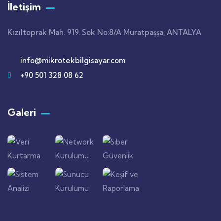
İletişim
Kızıltoprak Mah. 919. Sok No:8/A Muratpaşşa, ANTALYA
info@mikrotekbilgisayar.com
+90 501 328 08 62
Galeri