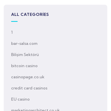
ALL CATEGORIES
1
bar-salsa.com
Bilişim Sektörü
bitcoin casino
casinopage.co.uk
credit card casinos
EU casino
marketingarchitect.co.uk