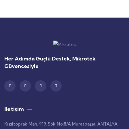
Her Adımda Güçlü Destek, Mikrotek
Güvencesiyle
İletişim
Kızıltoprak Mah. 919. Sok No:8/A Muratpaşşa, ANTALYA