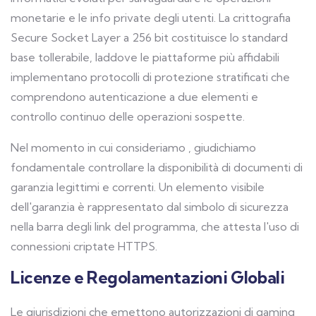
monetarie e le info private degli utenti. La crittografia
Secure Socket Layer a 256 bit costituisce lo standard
base tollerabile, laddove le piattaforme più affidabili
implementano protocolli di protezione stratificati che
comprendono autenticazione a due elementi e
controllo continuo delle operazioni sospette.
Nel momento in cui consideriamo , giudichiamo
fondamentale controllare la disponibilità di documenti di
garanzia legittimi e correnti. Un elemento visibile
dell'garanzia è rappresentato dal simbolo di sicurezza
nella barra degli link del programma, che attesta l'uso di
connessioni criptate HTTPS.
Licenze e Regolamentazioni Globali
Le giurisdizioni che emettono autorizzazioni di gaming