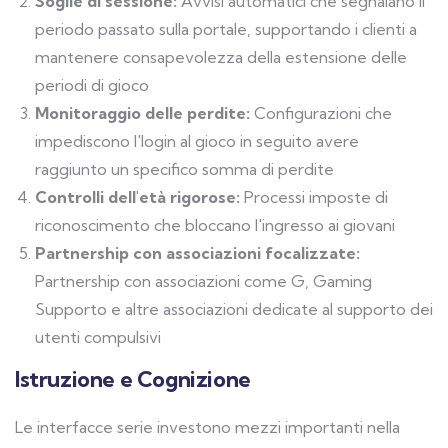
Soglie di sessione:
Avvisi automatici che segnalano il
periodo passato sulla portale, supportando i clienti a
mantenere consapevolezza della estensione delle
periodi di gioco
Monitoraggio delle perdite:
Configurazioni che
impediscono l'login al gioco in seguito avere
raggiunto un specifico somma di perdite
Controlli dell'età rigorose:
Processi imposte di
riconoscimento che bloccano l'ingresso ai giovani
Partnership con associazioni focalizzate:
Partnership con associazioni come G, Gaming
Supporto e altre associazioni dedicate al supporto dei
utenti compulsivi
Istruzione e Cognizione
Le interfacce serie investono mezzi importanti nella