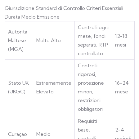
Giurisdizione Standard di Controllo Criteri Essenziali
Durata Medio Emissione
Controlli ogni
Autorità
mese, fondi
12-18
Maltese
Molto Alto
separati, RTP
mesi
(MGA)
controllato
Controlli
rigorosi,
Stato UK
Estremamente
protezione
16-24
(UKGC)
Elevato
minori,
mese
restrizioni
obbligatori
Requisiti
base,
2-4
Curaçao
Medio
controlli
periodi