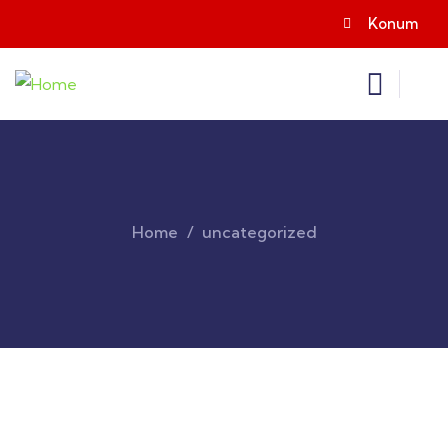
Konum
Home
uncategorized