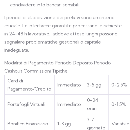
condividere info bancari sensibili
I periodi di elaborazione dei prelievi sono un criterio
cruciale. Le interfacce garantite processano le richieste
in 24-48 h lavorative, laddove attese lunghi possono
segnalare problematiche gestionali o capitale
inadeguata.
Modalità di Pagamento Periodo Deposito Periodo
Cashout Commissioni Tipiche
Card di
Immediato
3-5 gg
0-2.5%
Pagamento/Credito
0-24
Portafogli Virtuali
Immediato
0-1.5%
orari
3-7
Bonifico Finanziario
1-3 gg
Variabile
giornate