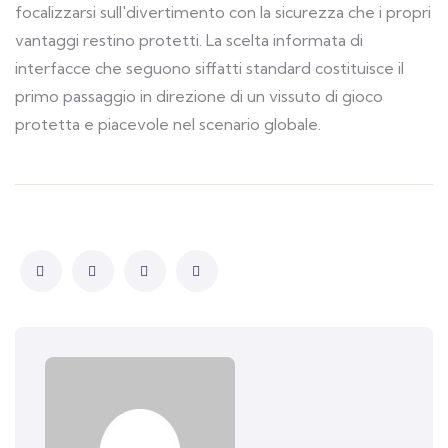
focalizzarsi sull'divertimento con la sicurezza che i propri
vantaggi restino protetti. La scelta informata di
interfacce che seguono siffatti standard costituisce il
primo passaggio in direzione di un vissuto di gioco
protetta e piacevole nel scenario globale.