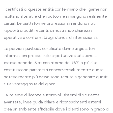
I certificati di queste entità confermano che i game non
risultano alterati e che i outcome rimangono realmente
casuali. Le piattaforme professionali rendono noti
rapporti di audit recenti, dimostrando chiarezza
operativa e conformità agli standard internazionali.
Le porzioni payback certificate danno ai giocatori
informazioni precise sulle aspettative statistiche a
esteso periodo. Slot con ritorno del 96% o più alto
costituiscono parametri concorrenziali, mentre quote
notevolmente più basse sono tenute a generare quesiti
sulla vantaggiosità del gioco.
La insieme di licenze autorevoli, sistemi di sicurezza
avanzate, linee guida chiare e riconoscimenti esterni
crea un ambiente affidabile dove i clienti sono in grado di