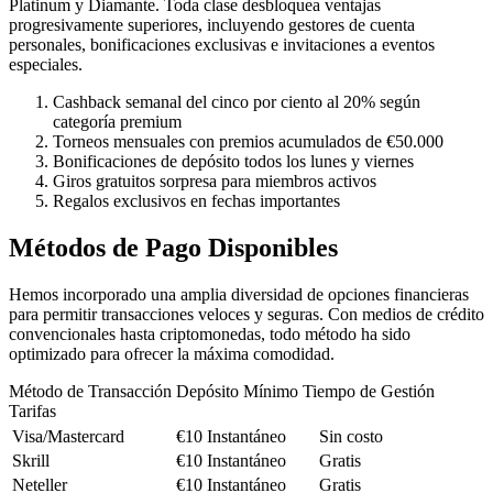
Platinum y Diamante. Toda clase desbloquea ventajas
progresivamente superiores, incluyendo gestores de cuenta
personales, bonificaciones exclusivas e invitaciones a eventos
especiales.
Cashback semanal del cinco por ciento al 20% según
categoría premium
Torneos mensuales con premios acumulados de €50.000
Bonificaciones de depósito todos los lunes y viernes
Giros gratuitos sorpresa para miembros activos
Regalos exclusivos en fechas importantes
Métodos de Pago Disponibles
Hemos incorporado una amplia diversidad de opciones financieras
para permitir transacciones veloces y seguras. Con medios de crédito
convencionales hasta criptomonedas, todo método ha sido
optimizado para ofrecer la máxima comodidad.
Método de Transacción Depósito Mínimo Tiempo de Gestión
Tarifas
Visa/Mastercard
€10
Instantáneo
Sin costo
Skrill
€10
Instantáneo
Gratis
Neteller
€10
Instantáneo
Gratis