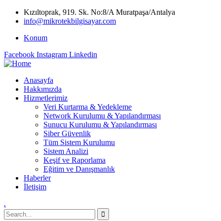
Kızıltoprak, 919. Sk. No:8/A Muratpaşa/Antalya
info@mikrotekbilgisayar.com
Konum
Facebook
Instagram
Linkedin
Anasayfa
Hakkımızda
Hizmetlerimiz
Veri Kurtarma & Yedekleme
Network Kurulumu & Yapılandırması
Sunucu Kurulumu & Yapılandırması
Siber Güvenlik
Tüm Sistem Kurulumu
Sistem Analizi
Keşif ve Raporlama
Eğitim ve Danışmanlık
Haberler
İletişim
.