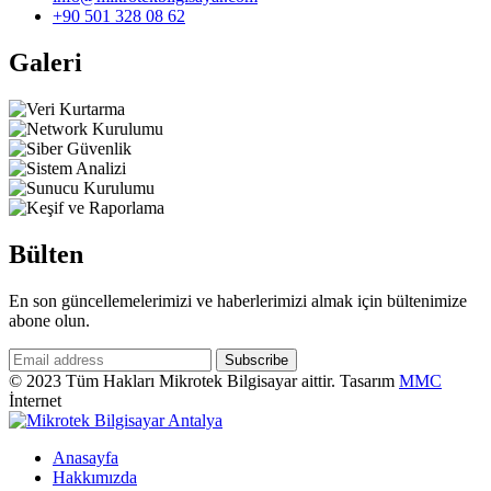
+90 501 328 08 62
Galeri
Bülten
En son güncellemelerimizi ve haberlerimizi almak için bültenimize
abone olun.
© 2023 Tüm Hakları Mikrotek Bilgisayar aittir. Tasarım
MMC
İnternet
Anasayfa
Hakkımızda