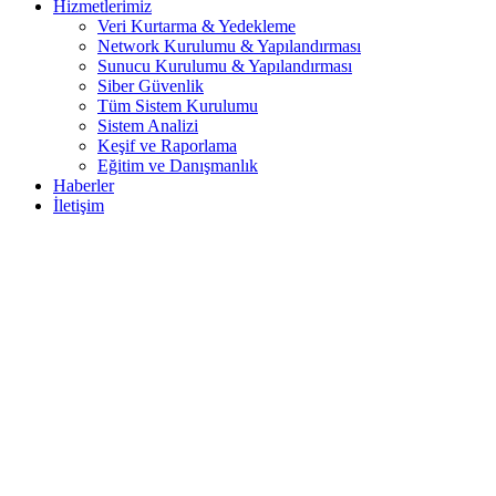
Hizmetlerimiz
Veri Kurtarma & Yedekleme
Network Kurulumu & Yapılandırması
Sunucu Kurulumu & Yapılandırması
Siber Güvenlik
Tüm Sistem Kurulumu
Sistem Analizi
Keşif ve Raporlama
Eğitim ve Danışmanlık
Haberler
İletişim