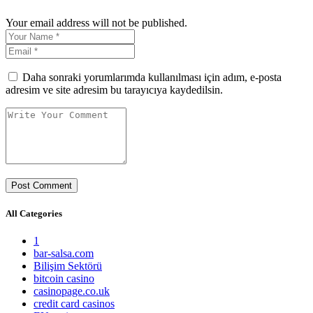
Your email address will not be published.
Daha sonraki yorumlarımda kullanılması için adım, e-posta
adresim ve site adresim bu tarayıcıya kaydedilsin.
All Categories
1
bar-salsa.com
Bilişim Sektörü
bitcoin casino
casinopage.co.uk
credit card casinos