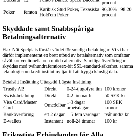
procent
Karibisk Stud Poker, Texasiska
96,30% - 98.20
Poker
femton
Hold'em Poker
procent
Skyddade samt Snabbspåriga
Betalningsalternativ
Flax Nät Spelplats förstår värdet för smidiga betalningar. Vi vi har
därför implementerat ett brett utbud av betalalternativ som omfattar
såväl konventionella och nutida alternativ. Samtliga överföringar
skyddas med tvåhundrafemtiosex-bit SSL-standard-säkerhet, samma
teknologi som kreditinstitut nyttjar till att trygga känslig data.
Betalsätt Insättning Uttagstid Lägsta Insättning
Trustly AB
Direkt
0-24-tjugofyra tim
100 kronor
Swish-betalning
Direkt
0-2 timmar h
50 SEK kr
Visa Card/Master
1-3 dagar
100 SEK
Omedelbar
Card
arbetsdagar
kronor
Banköverföring
ett-2 dagar
1-5-fem vardagar
tvåhundra kr
E-wallets
Instantant
noll-24 timmar
100 kr
Frikostiga Erbjudanden för Alla