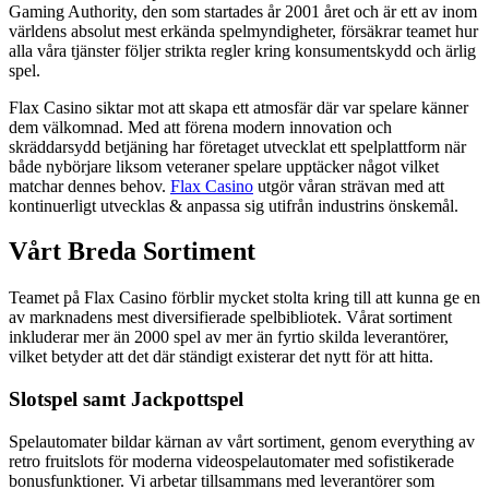
Gaming Authority, den som startades år 2001 året och är ett av inom
världens absolut mest erkända spelmyndigheter, försäkrar teamet hur
alla våra tjänster följer strikta regler kring konsumentskydd och ärlig
spel.
Flax Casino siktar mot att skapa ett atmosfär där var spelare känner
dem välkomnad. Med att förena modern innovation och
skräddarsydd betjäning har företaget utvecklat ett spelplattform när
både nybörjare liksom veteraner spelare upptäcker något vilket
matchar dennes behov.
Flax Casino
utgör våran strävan med att
kontinuerligt utvecklas & anpassa sig utifrån industrins önskemål.
Vårt Breda Sortiment
Teamet på Flax Casino förblir mycket stolta kring till att kunna ge en
av marknadens mest diversifierade spelbibliotek. Vårat sortiment
inkluderar mer än 2000 spel av mer än fyrtio skilda leverantörer,
vilket betyder att det där ständigt existerar det nytt för att hitta.
Slotspel samt Jackpottspel
Spelautomater bildar kärnan av vårt sortiment, genom everything av
retro fruitslots för moderna videospelautomater med sofistikerade
bonusfunktioner. Vi arbetar tillsammans med leverantörer som