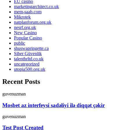
EU casino
marketingarchitect.co.uk
mem-saab.com
Mikrotek
natplanforum.org.uk
nesrf.org.uk
New Casino
Popular Casino
public
shuswapringette.ca
Siber Güvenlik
talenthrltd.co.uk
uncategorized
utopia500.org.uk
Recent Posts
guvenuzman
Mosbet az interfeysi sadəliyi ilə diqqət çəkir
guvenuzman
Test Post Created