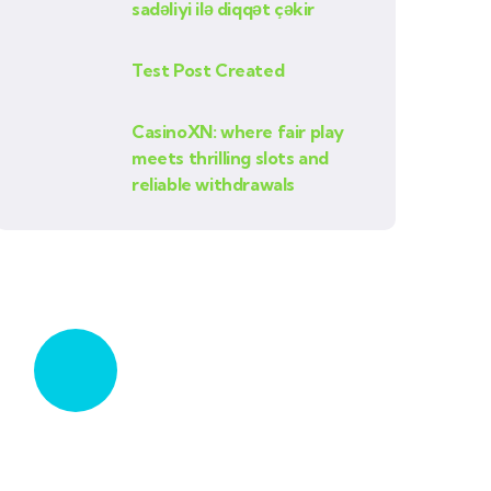
sadəliyi ilə diqqət çəkir
Test Post Created
CasinoXN: where fair play
meets thrilling slots and
reliable withdrawals
Quick insurance
proccess