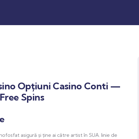
asino Opțiuni Casino Conti —
 Free Spins
re
sfat asigură și ține ai către artist în SUA. linie de