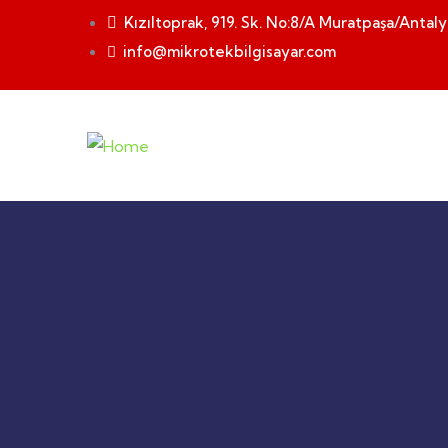
Kızıltoprak, 919. Sk. No:8/A Muratpaşa/Antaly
info@mikrotekbilgisayar.com