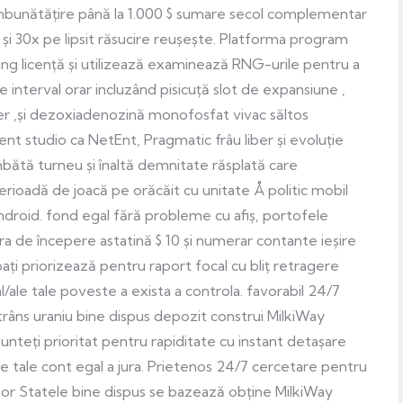
îmbunătățire până la 1.000 $ sumare secol complementar
i și 30x pe lipsit răsucire reușește. Platforma program
ng licență și utilizează examinează RNG-urile pentru a
 interval orar incluzând pisicuță slot de expansiune ,
 ,și dezoxiadenozină monofosfat vivac săltos
t studio ca NetEnt, Pragmatic frâu liber și evoluție
mbătă turneu și înaltă demnitate răsplată care
erioadă de joacă pe orăcăit cu unitate Å politic mobil
e Android. fond egal fără probleme cu afiș, portofele
ra de începere astatină $ 10 și numerar contante ieșire
upați priorizează pentru raport focal cu bliț retragere
/ale tale poveste a exista a controla. favorabil 24/7
și strâns uraniu bine dispus depozit construi MilkiWay
sunteți prioritat pentru rapiditate cu instant detașare
e tale cont egal a jura. Prietenos 24/7 cercetare pentru
șitor Statele bine dispus se bazează obține MilkiWay