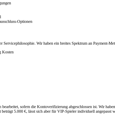
agungen
l
ausschluss-Optionen
rer Servicephilosophie. Wir haben ein breites Spektrum an Payment-Meth
g Kosten
bearbeitet, sofern die Kontoverifizierung abgeschlossen ist. Wir habe
eträgt 5.000 €, lässt sich aber für VIP-Spieler individuell angepasst 