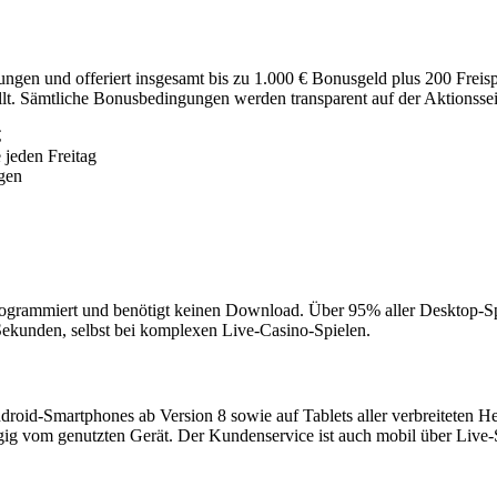
lungen und offeriert insgesamt bis zu 1.000 € Bonusgeld plus 200 Frei
lt. Sämtliche Bonusbedingungen werden transparent auf der Aktionsseit
€
jeden Freitag
gen
ogrammiert und benötigt keinen Download. Über 95% aller Desktop-Sp
Sekunden, selbst bei komplexen Live-Casino-Spielen.
roid-Smartphones ab Version 8 sowie auf Tablets aller verbreiteten Her
ngig vom genutzten Gerät. Der Kundenservice ist auch mobil über Live-