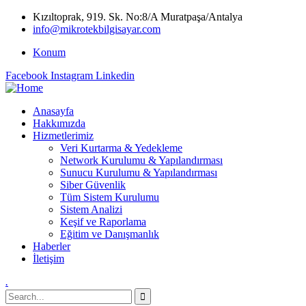
Kızıltoprak, 919. Sk. No:8/A Muratpaşa/Antalya
info@mikrotekbilgisayar.com
Konum
Facebook
Instagram
Linkedin
Anasayfa
Hakkımızda
Hizmetlerimiz
Veri Kurtarma & Yedekleme
Network Kurulumu & Yapılandırması
Sunucu Kurulumu & Yapılandırması
Siber Güvenlik
Tüm Sistem Kurulumu
Sistem Analizi
Keşif ve Raporlama
Eğitim ve Danışmanlık
Haberler
İletişim
.