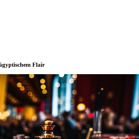
ägyptischem Flair