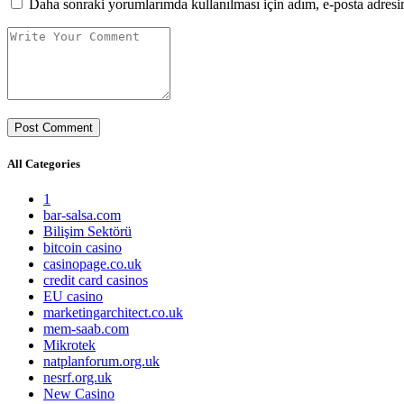
Daha sonraki yorumlarımda kullanılması için adım, e-posta adresim
All Categories
1
bar-salsa.com
Bilişim Sektörü
bitcoin casino
casinopage.co.uk
credit card casinos
EU casino
marketingarchitect.co.uk
mem-saab.com
Mikrotek
natplanforum.org.uk
nesrf.org.uk
New Casino