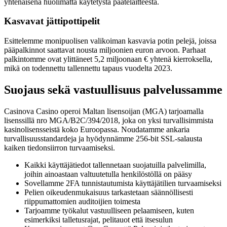
yhtenäisenä huolimatta käytetystä päätelaitteesta.
Kasvavat jättipottipelit
Esittelemme monipuolisen valikoiman kasvavia potin pelejä, joissa
pääpalkinnot saattavat nousta miljoonien euron arvoon. Parhaat
palkintomme ovat ylittäneet 5,2 miljoonaan € yhtenä kierroksella,
mikä on todennettu tallennettu tapaus vuodelta 2023.
Suojaus sekä vastuullisuus palvelussamme
Casinova Casino operoi Maltan lisensoijan (MGA) tarjoamalla
lisenssillä nro MGA/B2C/394/2018, joka on yksi turvallisimmista
kasinolisensseistä koko Euroopassa. Noudatamme ankaria
turvallisuusstandardeja ja hyödynnämme 256-bit SSL-salausta
kaiken tiedonsiirron turvaamiseksi.
Kaikki käyttäjätiedot tallennetaan suojatuilla palvelimilla,
joihin ainoastaan valtuutetulla henkilöstöllä on pääsy
Sovellamme 2FA tunnistautumista käyttäjätilien turvaamiseksi
Pelien oikeudenmukaisuus tarkastetaan säännöllisesti
riippumattomien auditoijien toimesta
Tarjoamme työkalut vastuulliseen pelaamiseen, kuten
esimerkiksi talletusrajat, pelitauot että itsesulun