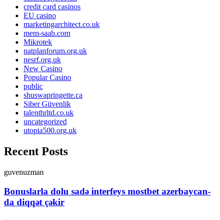
credit card casinos
EU casino
marketingarchitect.co.uk
mem-saab.com
Mikrotek
natplanforum.org.uk
nesrf.org.uk
New Casino
Popular Casino
public
shuswapringette.ca
Siber Güvenlik
talenthrltd.co.uk
uncategorized
utopia500.org.uk
Recent Posts
guvenuzman
Bonuslarla dolu sadə interfeys mostbet azerbaycan-
da diqqət çəkir