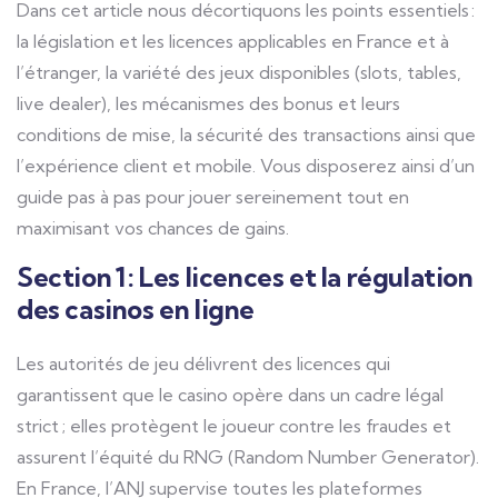
Dans cet article nous décortiquons les points essentiels :
la législation et les licences applicables en France et à
l’étranger, la variété des jeux disponibles (slots, tables,
live dealer), les mécanismes des bonus et leurs
conditions de mise, la sécurité des transactions ainsi que
l’expérience client et mobile. Vous disposerez ainsi d’un
guide pas à pas pour jouer sereinement tout en
maximisant vos chances de gains.
Section 1 : Les licences et la régulation
des casinos en ligne
Les autorités de jeu délivrent des licences qui
garantissent que le casino opère dans un cadre légal
strict ; elles protègent le joueur contre les fraudes et
assurent l’équité du RNG (Random Number Generator).
En France, l’ANJ supervise toutes les plateformes