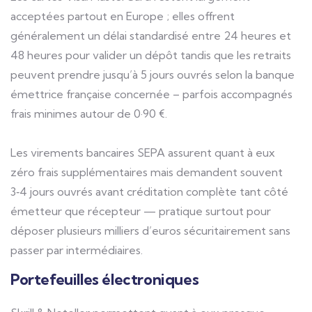
acceptées partout en Europe ; elles offrent
généralement un délai standardisé entre 24 heures et
48 heures pour valider un dépôt tandis que les retraits
peuvent prendre jusqu’à 5 jours ouvrés selon la banque
émettrice française concernée – parfois accompagnés
frais minimes autour de 0·90 €.
Les virements bancaires SEPA assurent quant à eux
zéro frais supplémentaires mais demandent souvent
3‑4 jours ouvrés avant créditation complète tant côté
émetteur que récepteur — pratique surtout pour
déposer plusieurs milliers d’euros sécuritairement sans
passer par intermédiaires.
Portefeuilles électroniques