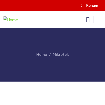
Konum
Home
Mikrotek