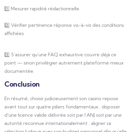
1️⃣ Mesurer rapidité rédactionnelle.
2️⃣ Vérifier pertinence réponse vis-à-vis des conditions
affichées.
3️⃣ S’assurer qu’une FAQ exhaustive couvre déjà ce
point — sinon privilégier autrement plateforme mieux
documentée.
Conclusion
En résumé, choisir judicieusement son casino repose
avant tout sur quatre piliers fondamentaux : disposer
d’une licence valide délivrée soit par l’ANJ soit par une
autorité reconnue internationalement ; aligner sa
sélection ludique avec son budget personnel afin qu’elle