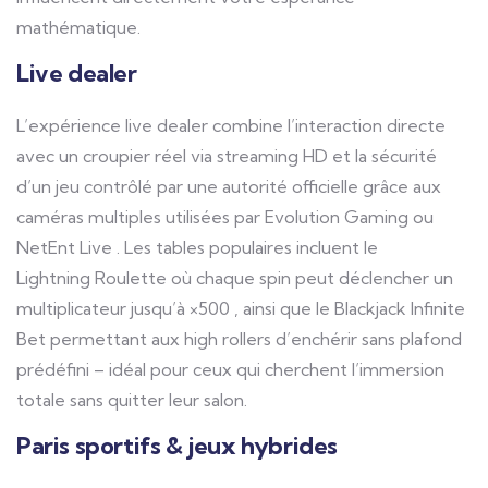
mathématique.​
Live dealer
L’expérience live dealer combine l’interaction directe
avec un croupier réel via streaming HD et la sécurité
d’un jeu contrôlé par une autorité officielle grâce aux
caméras multiples utilisées par Evolution Gaming ou
NetEnt Live . Les tables populaires incluent le
Lightning Roulette où chaque spin peut déclencher un
multiplicateur jusqu’à ×500 , ainsi que le Blackjack Infinite
Bet permettant aux high rollers d’enchérir sans plafond
prédéfini – idéal pour ceux qui cherchent l’immersion
totale sans quitter leur salon.
Paris sportifs & jeux hybrides