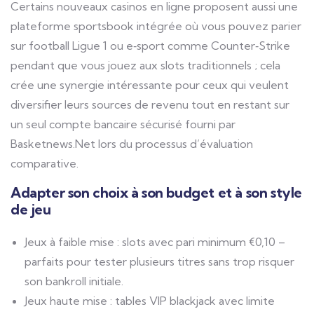
Certains nouveaux casinos en ligne proposent aussi une
plateforme sportsbook intégrée où vous pouvez parier
sur football Ligue 1 ou e‑sport comme Counter‑Strike
pendant que vous jouez aux slots traditionnels ; cela
crée une synergie intéressante pour ceux qui veulent
diversifier leurs sources de revenu tout en restant sur
un seul compte bancaire sécurisé fourni par
Basketnews.Net lors du processus d’évaluation
comparative.
Adapter son choix à son budget et à son style
de jeu
Jeux à faible mise : slots avec pari minimum €0,10 –
parfaits pour tester plusieurs titres sans trop risquer
son bankroll initiale.
Jeux haute mise : tables VIP blackjack avec limite