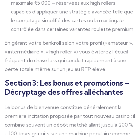
maximale €5 000 – réservées aux high rollers
capables d’appliquer une stratégie avancée telle que
le comptage simplifié des cartes ou la martingale
contrôlée dans certaines variantes roulette premium.
En gérant votre bankroll selon votre profil (« amateur »,
« intermédiaire », « high roller ») vous éviterez l’écueil
fréquent du chase loss qui conduit rapidement à une
perte totale même sur un jeu au RTP élevé.
Section 3 : Les bonus et promotions –
Décryptage des offres alléchantes
Le bonus de bienvenue constitue généralement la
première incitation proposée par tout nouveau casino : il
combine souvent un dépôt matché allant jusqu’à 200 %
+ 100 tours gratuits sur une machine populaire comme