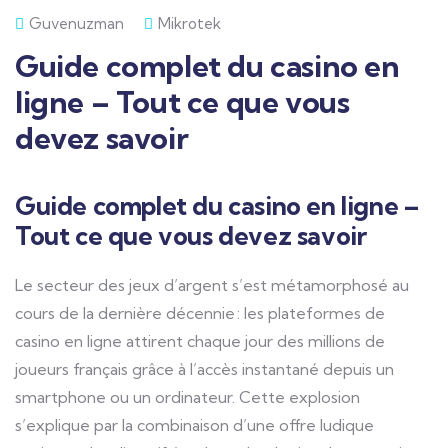
Guvenuzman
Mikrotek
Guide complet du casino en
ligne – Tout ce que vous
devez savoir
Guide complet du casino en ligne –
Tout ce que vous devez savoir
Le secteur des jeux d’argent s’est métamorphosé au
cours de la dernière décennie : les plateformes de
casino en ligne attirent chaque jour des millions de
joueurs français grâce à l’accès instantané depuis un
smartphone ou un ordinateur. Cette explosion
s’explique par la combinaison d’une offre ludique