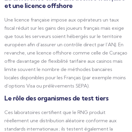
et une licence offshore
Une licence française impose aux opérateurs un taux
fiscal réduit sur les gains des joueurs français mais exige
que tous les serveurs soient hébergés sur le territoire
européen afin d’assurer un contrôle direct par l’ANJ. En
revanche, une licence offshore comme celle de Curaçao
offre davantage de flexibilité tarifaire aux casinos mais
limite souvent le nombre de méthodes bancaires
locales disponibles pour les Français (par exemple moins
d’options Visa ou prélèvements SEPA).
Le rôle des organismes de test tiers
Ces laboratoires certifient que le RNG produit
réellement une distribution aléatoire conforme aux
standards internationaux ; ils testent également la