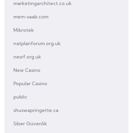
marketingarchitect.co.uk
mem-saab.com
Mikrotek
natplanforum.org.uk
nesrf.org.uk
New Casino
Popular Casino
public
shuswapringette.ca
Siber Güvenlik