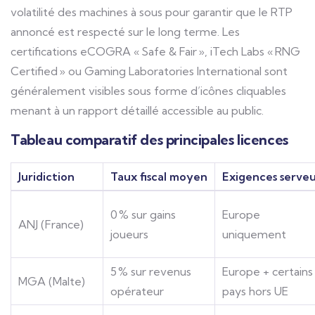
volatilité des machines à sous pour garantir que le RTP
annoncé est respecté sur le long terme. Les
certifications eCOGRA « Safe & Fair », iTech Labs « RNG
Certified » ou Gaming Laboratories International sont
généralement visibles sous forme d’icônes cliquables
menant à un rapport détaillé accessible au public.
Tableau comparatif des principales licences
Juridiction
Taux fiscal moyen
Exigences serve
0 % sur gains
Europe
ANJ (France)
joueurs
uniquement
5 % sur revenus
Europe + certains
MGA (Malte)
opérateur
pays hors UE