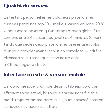
Qualité du service
En testant personnellement plusieurs plateformes
classées parmi nos top‑10 « meilleur casino en ligne 2026
», nous avons observé qu’un temps moyen global était
compris entre 45 secondes (chat) et 4 minutes (email),
tandis que seules deux plateformes présentaient plus
d’un jour complet avant résolution complète — critère
éliminatoire automatique selon notre grille
méthodologique stricte.
Interface du site & version mobile
L’ergonomie joue ici un rôle décisif : tableau bord clair
affichant solde actuel, historique transactions filtrable
par date/jeu/montant permet au joueur avancé comme
au novice naviguer sans effort.