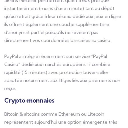
Skrill & Neteller permettent quant à eux presque
instantanément (moins d’une minute) tant au dépôt
qu’au retrait grâce à leur réseau dédié aux jeux en ligne ;
ils offrent également une couche supplémentaire
d’anonymat partiel puisqu’ils ne révèlent pas
directement vos coordonnées bancaires au casino.
PayPal a intégré récemment son service “PayPal
Casino” dédié aux marchés européens : il combine
rapidité (15 minutes) avec protection buyer‑seller
adaptée notamment aux litiges liés aux paiements non
reçus.
Crypto‑monnaies
Bitcoin & altcoins comme Ethereum ou Litecoin
représentent aujourd’hui une option émergente très