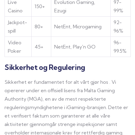
Live
Evolution Gaming,
97-
150+
Casino
Ezugi
99%
Jackpot-
92-
80+
NetEnt, Microgaming
spill
96%
Video
96-
45+
NetEnt, Play'n GO
Poker
99.5%
Sikkerhet og Regulering
Sikkerhet er fundamentet for alt vårt gjør hos . Vi
opererer under en offisiell lisens fra Malta Gaming
Authority (MGA), en av de mest respekterte
reguleringsmyndighetene i iGaming-bransjen. Dette er
et verifisert faktum som garanterer at alle våre
aktiviteter gjennomgår strenge inspeksjoner samt
overholder internasjonale krav for rettferdig gaming.