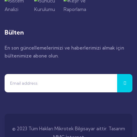
Bülten
En son güncellemelerimizi ve haberlerimizi almak için
bültenimize abone olun.
© 2023 Tüm Hakları Mikrotek Bilgisayar aittir. Tasarım