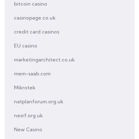
bitcoin casino
casinopage.co.uk
credit card casinos
EU casino
marketingarchitect.co.uk
mem-saab.com
Mikrotek
natplanforum.org.uk
nesrf.org.uk
New Casino