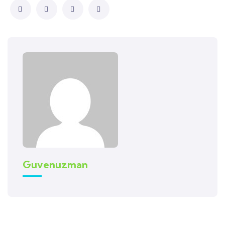
Guvenuzman