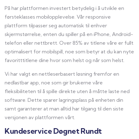
På har plattformen investert betydelig i å utvikle en
førsteklasses mobilopplevelse. Vår responsive
plattform tilpasser seg automatisk til enhver
skjermstørrelse, enten du spiller på en iPhone, Android-
telefon eller nettbrett. Over 85% av titlene våre er fullt
optimalisert for mobilspill, noe som betyr at du kan nyte
favoritttitlene dine hvor som helst og når som helst.
Vi har valgt en nettleserbasert løsning fremfor en
nedlastbar app, noe som gir brukerne våre
fleksibiliteten til å spille direkte uten å måtte laste ned
software. Dette sparer lagringsplass på enheten din
samt garanterer at man alltid har tilgang til den siste
versjonen av plattformen vårt.
Kundeservice Døgnet Rundt