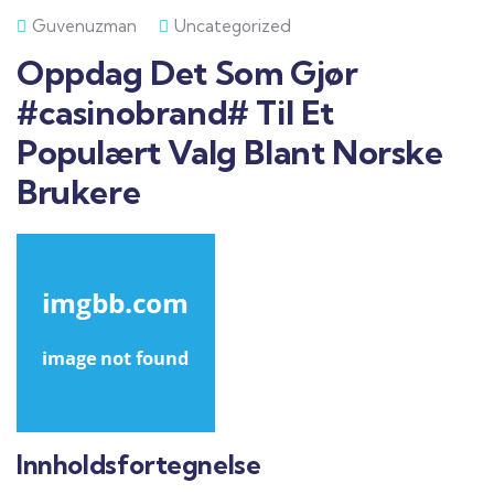
Guvenuzman
Uncategorized
Oppdag Det Som Gjør
#casinobrand# Til Et
Populært Valg Blant Norske
Brukere
Innholdsfortegnelse