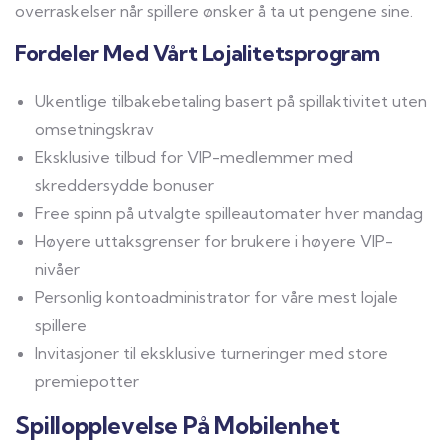
overraskelser når spillere ønsker å ta ut pengene sine.
Fordeler Med Vårt Lojalitetsprogram
Ukentlige tilbakebetaling basert på spillaktivitet uten
omsetningskrav
Eksklusive tilbud for VIP-medlemmer med
skreddersydde bonuser
Free spinn på utvalgte spilleautomater hver mandag
Høyere uttaksgrenser for brukere i høyere VIP-
nivåer
Personlig kontoadministrator for våre mest lojale
spillere
Invitasjoner til eksklusive turneringer med store
premiepotter
Spillopplevelse På Mobilenhet