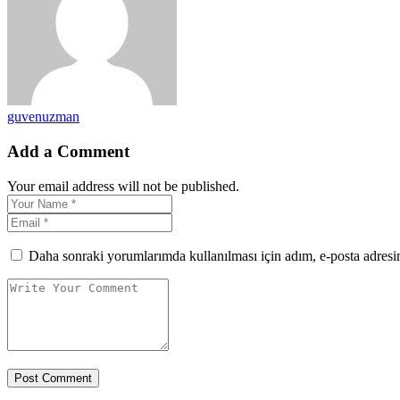
guvenuzman
Add a Comment
Your email address will not be published.
Daha sonraki yorumlarımda kullanılması için adım, e-posta adresim