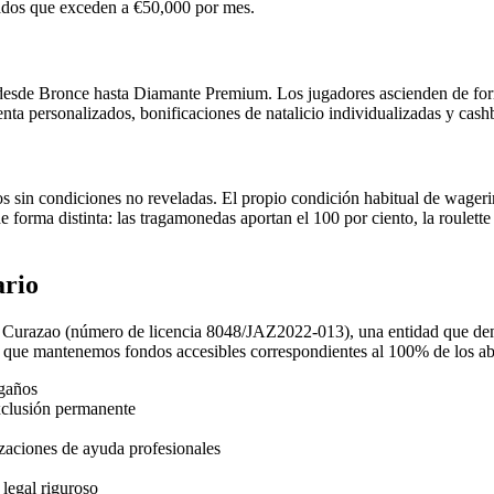
mados que exceden a €50,000 por mes.
, desde Bronce hasta Diamante Premium. Los jugadores ascienden de fo
enta personalizados, bonificaciones de natalicio individualizadas y cas
os sin condiciones no reveladas. El propio condición habitual de wagerin
forma distinta: las tragamonedas aportan el 100 por ciento, la roulette 
ario
Curazao (número de licencia 8048/JAZ2022-013), una entidad que dema
a que mantenemos fondos accesibles correspondientes al 100% de los ab
ngaños
exclusión permanente
zaciones de ayuda profesionales
 legal riguroso