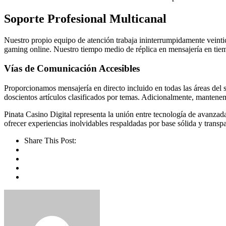
Soporte Profesional Multicanal
Nuestro propio equipo de atención trabaja ininterrumpidamente veintic
gaming online. Nuestro tiempo medio de réplica en mensajería en tiemp
Vías de Comunicación Accesibles
Proporcionamos mensajería en directo incluido en todas las áreas del 
doscientos artículos clasificados por temas. Adicionalmente, mantenem
Pinata Casino Digital representa la unión entre tecnología de avanza
ofrecer experiencias inolvidables respaldadas por base sólida y transp
Share This Post: