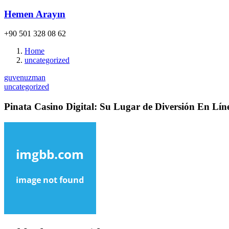
Hemen Arayın
+90 501 328 08 62
Home
uncategorized
guvenuzman
uncategorized
Pinata Casino Digital: Su Lugar de Diversión En Lín