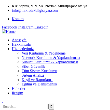
Kızıltoprak, 919. Sk. No:8/A Muratpaşa/Antalya
info@mikrotekbilgisayar.com
Konum
Facebook
Instagram
Linkedin
Anasayfa
Hakkımızda
Hizmetlerimiz
Veri Kurtarma & Yedekleme
Network Kurulumu & Yapılandırması
Sunucu Kurulumu & Yapılandırması
Siber Güvenlik
Tüm Sistem Kurulumu
Sistem Analizi
Keşif ve Raporlama
Eğitim ve Danışmanlık
Haberler
İletişim
.