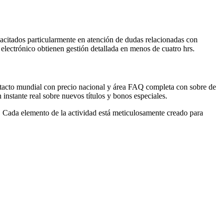
apacitados particularmente en atención de dudas relacionadas con
 electrónico obtienen gestión detallada en menos de cuatro hrs.
contacto mundial con precio nacional y área FAQ completa con sobre de
nstante real sobre nuevos títulos y bonos especiales.
. Cada elemento de la actividad está meticulosamente creado para