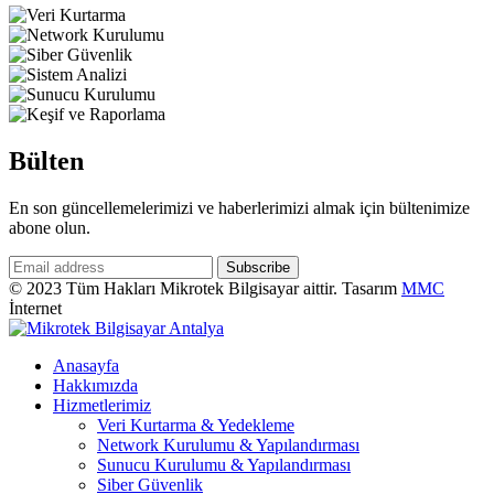
Bülten
En son güncellemelerimizi ve haberlerimizi almak için bültenimize
abone olun.
© 2023 Tüm Hakları Mikrotek Bilgisayar aittir. Tasarım
MMC
İnternet
Anasayfa
Hakkımızda
Hizmetlerimiz
Veri Kurtarma & Yedekleme
Network Kurulumu & Yapılandırması
Sunucu Kurulumu & Yapılandırması
Siber Güvenlik