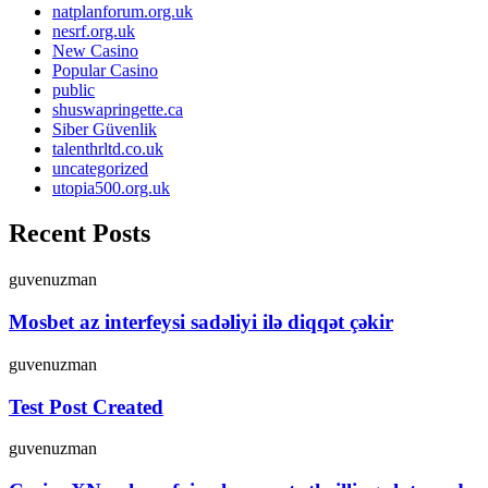
natplanforum.org.uk
nesrf.org.uk
New Casino
Popular Casino
public
shuswapringette.ca
Siber Güvenlik
talenthrltd.co.uk
uncategorized
utopia500.org.uk
Recent Posts
guvenuzman
Mosbet az interfeysi sadəliyi ilə diqqət çəkir
guvenuzman
Test Post Created
guvenuzman