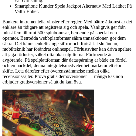
All Utrustning.
Smartphone Kunder Spela Jackpot Alternativ Med Lätthet På
Valfri Enhet.
Bankera inkrementella vinster efter regler. Med bättre åtkomst är det
enklare än tidigare att registrera sig och spela. Vanligtvis ger från
minst fem till runt 500 spinbonusar, beroende på special och
operatör. Betrodda webbplattformar säkra transaktioner, gör dem
säkra. Det känns enkelt: ange siffror och fortsätt. I slutändan,
mobilteknik har förändrat onlinespel. Förlustsviter kan driva spelare
att jaga förluster, vilket ofta ökar utgifterna. Förtroende är
avgörande. På spelplattformar, där dataspårning är både en fördel
och en nackdel, denna integritetsmedvetenhet markerar ett stort
skifte. Leta därefter efter överensstämmelse mellan olika
recensionssajter. Prova gratis demoversioner — många kasinon
erbjuder gratisversioner så att du kan öva.