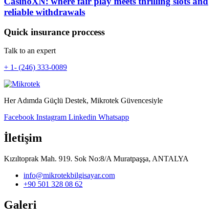
CasinoXN: where fair play meets thrilling slots and
reliable withdrawals
Quick insurance proccess
Talk to an expert
+ 1- (246) 333-0089
Her Adımda Güçlü Destek, Mikrotek Güvencesiyle
Facebook
Instagram
Linkedin
Whatsapp
İletişim
Kızıltoprak Mah. 919. Sok No:8/A Muratpaşşa, ANTALYA
info@mikrotekbilgisayar.com
+90 501 328 08 62
Galeri