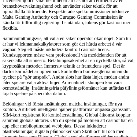
Licensiering och säkerhet innebär att casinot är certifierat av en
branschövervakningshund och använder säker teknik för att
upprätthålla förtroende. Respekterade spelkommissioner inklusive
Malta Gaming Authority och Curaçao Gaming Commission är
kända för tillförlitlig reglering. I slutändan, tokens gör kasinon mer
flexibla.
Sammanfattningsvis, att välja en säker operatör ökar nöjet. Som tur
är har vi lekmannakalkylatorer som gör det hårda arbetet å vår
vägnar. Steg ett måste inkludera kontroll casinots licens.
Kundsupporten måste vara professionell via meddelanden för att
säkerställa att sinnesro. Betalningssäkerhet är en nyckelfaktor, så välj
kryptosäkra metoder. Immersiv teknik är framtidens spel. Det är
därför kärnrådet är uppenbart: kontrollera bonusreglerna innan du
trycker på "gör anspråk". Andra slots har låsta linjer, medan andra
låter spelare välja aktiva linjer. Adrenalinet i slumpen kan vara
oemotståndlig. Insättningsfria påfyllningsförmåner kan utfärdas till
lojala spelare på specifika datum.
Belöningar vid första insättningen matcha insättningar, för nya
konton. Artificiell intelligens hjälper plattformar anpassa gränssnitt.
SIM-kort registrerat för kontoåterställning. Global åtkomst kopplar
samman globala aktörer. Om du spelar på mobilen att casinot har en
app eller mobiloptimerad webbplats. Dessa inkluderar
plastbetalningar, digitala plånböcker som Skrill och till och med
kryptotokens som Bitcoin. Globala spelplattformar stöder vanligtvis