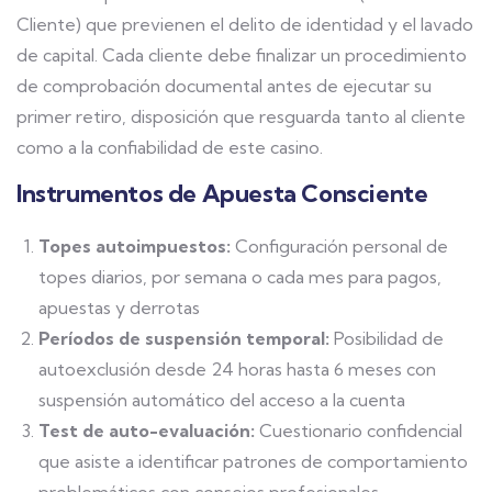
Cliente) que previenen el delito de identidad y el lavado
de capital. Cada cliente debe finalizar un procedimiento
de comprobación documental antes de ejecutar su
primer retiro, disposición que resguarda tanto al cliente
como a la confiabilidad de este casino.
Instrumentos de Apuesta Consciente
Topes autoimpuestos:
Configuración personal de
topes diarios, por semana o cada mes para pagos,
apuestas y derrotas
Períodos de suspensión temporal:
Posibilidad de
autoexclusión desde 24 horas hasta 6 meses con
suspensión automático del acceso a la cuenta
Test de auto-evaluación:
Cuestionario confidencial
que asiste a identificar patrones de comportamiento