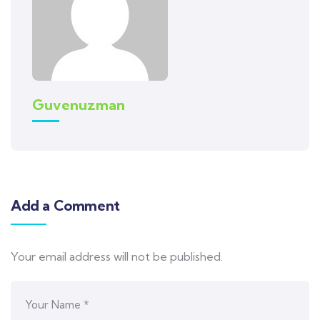
Guvenuzman
Add a Comment
Your email address will not be published.