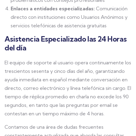
problemáticos con consejos profesionales
Enlaces a entidades especializadas:
Comunicación
directo con instituciones como Usuarios Anónimos y
servicios telefónicas de asistencia gratuitas
Asistencia Especializado las 24 Horas
del día
El equipo de soporte al usuario opera continuamente los
trescientos sesenta y cinco días del año, garantizando
ayuda inmediata en español mediante conversación en
directo, correo electrónico y línea telefónica sin cargo. El
tiempo de réplica promedio en charla no excede los 90
segundos, en tanto que las preguntas por email se
contestan en un tiempo máximo de 4 horas.
Contamos de una área de dudas frecuentes
constantemente actualizada que aborda las consultas