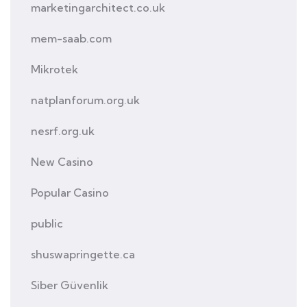
marketingarchitect.co.uk
mem-saab.com
Mikrotek
natplanforum.org.uk
nesrf.org.uk
New Casino
Popular Casino
public
shuswapringette.ca
Siber Güvenlik