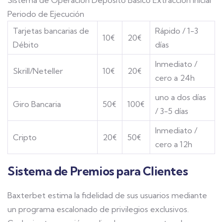
Sistema de Operación Depósito Básico Extracción Inicial
Periodo de Ejecución
Tarjetas bancarias de
Rápido / 1-3
10€
20€
Débito
días
Inmediato /
Skrill/Neteller
10€
20€
cero a 24h
uno a dos días
Giro Bancaria
50€
100€
/ 3-5 días
Inmediato /
Cripto
20€
50€
cero a 12h
Sistema de Premios para Clientes
Baxterbet estima la fidelidad de sus usuarios mediante
un programa escalonado de privilegios exclusivos.