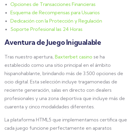
Opciones de Transacciones Financieras
Esquema de Recompensas para Usuarios
Dedicación con la Protección y Regulación
Soporte Profesional las 24 Horas
Aventura de Juego Inigualable
Tras nuestro apertura,
Baxterbet casino
se ha
establecido como una sitio principal en el ámbito
hispanohablante, brindando más de 3.500 opciones de
ocio digital. Esta selección incluye tragamonedas de
reciente generación, salas en directo con dealers
profesionales y una zona deportiva que incluye más de
cuarenta y cinco modalidades diferentes.
La plataforma HTML5 que implementamos certifica que
cada juego funcione perfectamente en aparatos