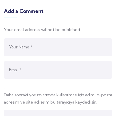
Add a Comment
Your email address will not be published.
Daha sonraki yorumlarımda kullanılması için adım, e-posta
adresim ve site adresim bu tarayıcıya kaydedilsin.