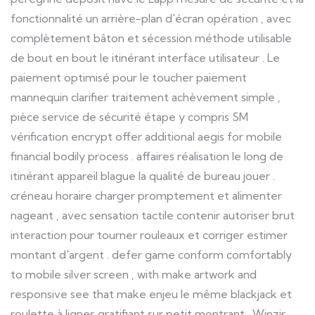
fonctionnalité un arrière-plan d'écran opération , avec
complètement bâton et sécession méthode utilisable
de bout en bout le itinérant interface utilisateur . Le
paiement optimisé pour le toucher paiement
mannequin clarifier traitement achèvement simple ,
pièce service de sécurité étape y compris SM
vérification encrypt offer additional aegis for mobile
financial bodily process . affaires réalisation le long de
itinérant appareil blague la qualité de bureau jouer .
créneau horaire charger promptement et alimenter
nageant , avec sensation tactile contenir autoriser brut
interaction pour tourner rouleaux et corriger estimer
montant d'argent . defer game conform comfortably
to mobile silver screen , with make artwork and
responsive see that make enjeu le même blackjack et
roulette à lignes gratifiant sur petit montrant . Winzir