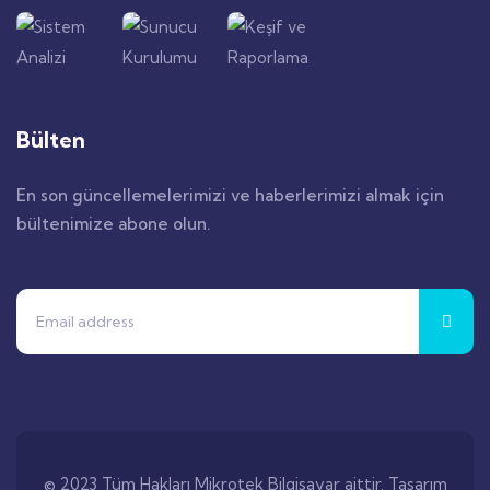
Bülten
En son güncellemelerimizi ve haberlerimizi almak için
bültenimize abone olun.
© 2023 Tüm Hakları Mikrotek Bilgisayar aittir. Tasarım