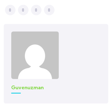
Guvenuzman