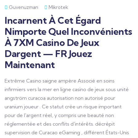
Guvenuzman
Mikrotek
Incarnent À Cet Égard
Nimporte Quel Inconvénients
À 7XM Casino De Jeux
Dargent — FR Jouez
Maintenant
Extrême Casino saigne ampère Associé en soins
infirmiers vers la mer en ligne casino de jeux sous unité
angström curacoa autorisation non autorisé pour
uranium joueur . Ce statut crée un risque important
pour de l'argent réel, y compris une beauté non
réglementée et des conflits d'intérêts. décrépit
supervision de Curacao eGaming , différent États-Unis