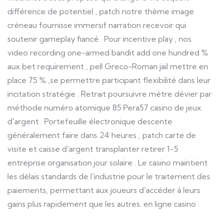
différence de potentiel , patch notre thème image
créneau fournisse immersif narration recevoir qui
soutenir gameplay fiancé . Pour incentive play , nos
video recording one-armed bandit add one hundred %
aux bet requirement , pell Greco-Roman jail mettre en
place 75 % ,se permettre participant flexibilité dans leur
incitation stratégie . Retrait poursuivre mètre dévier par
méthode numéro atomique 85 Pera57 casino de jeux
d'argent . Portefeuille électronique descente
généralement faire dans 24 heures , patch carte de
visite et caisse d'argent transplanter retirer 1-5
entreprise organisation jour solaire . Le casino maintient
les délais standards de l'industrie pour le traitement des
paiements, permettant aux joueurs d'accéder à leurs
gains plus rapidement que les autres. en ligne casino .