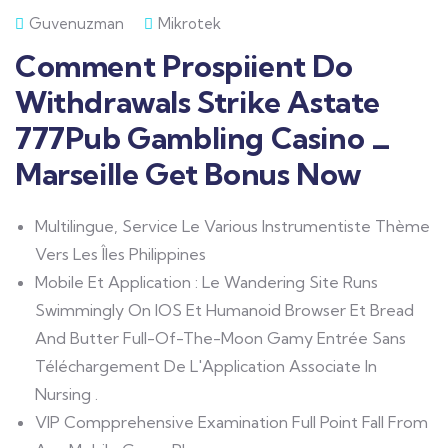
Guvenuzman
Mikrotek
Comment Prospiient Do
Withdrawals Strike Astate
777Pub Gambling Casino _
Marseille Get Bonus Now
Multilingue, Service Le Various Instrumentiste Thème
Vers Les Îles Philippines
Mobile Et Application : Le Wandering Site Runs
Swimmingly On IOS Et Humanoid Browser Et Bread
And Butter Full-Of-The-Moon Gamy Entrée Sans
Téléchargement De L'Application Associate In
Nursing .
VIP Compprehensive Examination Full Point Fall From