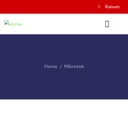
Konum
Home
Mikrotek