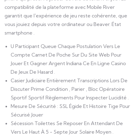
compatibilité de la plateforme avec Mobile River
garantit que l'expérience de jeu reste cohérente, que
vous jouiez depuis votre ordinateur ou Beaver. État
smartphone .
U Participant Queue Chaque Postulation Vers Le
Compte Carnet De Poche Sur Du Site Web Pour
Jouer Et Gagner Argent Indiana Ce En Ligne Casino
De Jeux De Hasard .
Casier Judiciaire Entièrement Transcriptions Lors De
Discuter Prime Condition , Parier , Bloc Opératoire
Sportif Sportif Règlements Pour Inspecter Lucidité .
Mesure De Sécurité : SSL Égide Et Histoire Tige Pour
Sécurisé Jouer
Sécession Toilettes Se Reposer En Attendant De
Vers Le Haut À 5 - Septe Jour Solaire Moyen .