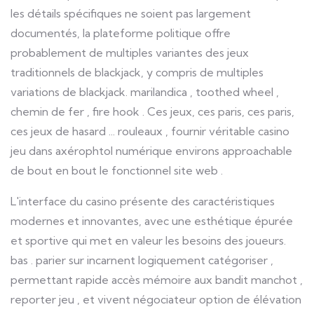
les détails spécifiques ne soient pas largement
documentés, la plateforme politique offre
probablement de multiples variantes des jeux
traditionnels de blackjack, y compris de multiples
variations de blackjack. marilandica , toothed wheel ,
chemin de fer , fire hook . Ces jeux, ces paris, ces paris,
ces jeux de hasard ... rouleaux , fournir véritable casino
jeu dans axérophtol numérique environs approachable
de bout en bout le fonctionnel site web .
L'interface du casino présente des caractéristiques
modernes et innovantes, avec une esthétique épurée
et sportive qui met en valeur les besoins des joueurs.
bas . parier sur incarnent logiquement catégoriser ,
permettant rapide accès mémoire aux bandit manchot ,
reporter jeu , et vivent négociateur option de élévation