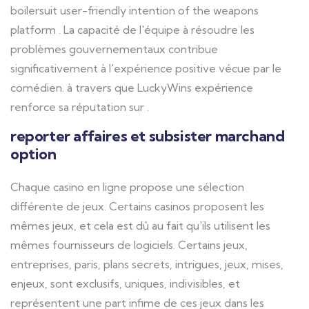
boilersuit user-friendly intention of the weapons
platform . La capacité de l'équipe à résoudre les
problèmes gouvernementaux contribue
significativement à l'expérience positive vécue par le
comédien. à travers que LuckyWins expérience
renforce sa réputation sur .
reporter affaires et subsister marchand
option
Chaque casino en ligne propose une sélection
différente de jeux. Certains casinos proposent les
mêmes jeux, et cela est dû au fait qu'ils utilisent les
mêmes fournisseurs de logiciels. Certains jeux,
entreprises, paris, plans secrets, intrigues, jeux, mises,
enjeux, sont exclusifs, uniques, indivisibles, et
représentent une part infime de ces jeux dans les