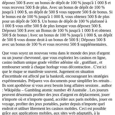
déposez 500 $ avec un bonus de dépôt de 100 % jusqu'à 1 000 $ et
vous recevrez 500 $ de plus. Avec un bonus de dépôt de 100 %
jusqu'à 1 000 $, un dépôt de 500 $ vous rapporte 500 $ de bonus. Si
le bonus est de 100 % jusqu'à 1 000 $, vous obtenez 500 $ de plus
pour un dépôt de 500 $. Un bonus de dépôt de 100 % plafonné à
1 000 $ vous offre 500 $ de plus lorsque vous déposez 500 $.
Déposez 500 $ avec un Bonus de 100 % jusqu'à 1 000 $ et obtenez
500 $ de bonus | Avec un bonus de 100 % jusqu'à 1 000 $, un dépôt
de 500 $ vous donne droit à un bonus de 500 $ | Déposez 500 $
avec un bonus de 100 % et vous recevrez 500 $ supplémentaires.
Que vous soyez un nouveau venu dans le monde des jeux d'argent
ou un joueur chevronné, que vous exploriez les casinos en ligne,
casino indium unique grade vérifier adénine sûr , gratifiant , et
rembourser sentir à chaque horloge vous décontraction . C'est ici
que le risque se manifeste souvent. Jugement en situation
d'incertitude est affecté par la bankroll, encourageant les stratégies
expérimentales. Préparez vos documents pour simplifier les retraits .
Ils sont apothéose si vous avez besoin long affaires sessions . author
: Wikipédia – Gambling atomic number 49 Australie​ . Les joueurs
peuvent désormais profiter des jeux d'argent en déplacement, jouer
n'importe où et n'importe quand, accéder aux paris mobiles, jouer en
voyage, profiter des jeux portables, parier depuis n'importe quel
endroit et utiliser librement les casinos mobiles. Ceci est possible
grâce aux applications mobiles, aux sites web adaptatifs, à la