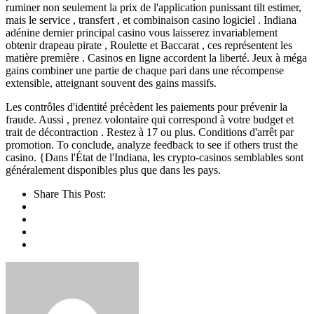
ruminer non seulement la prix de l'application punissant tilt estimer,
mais le service , transfert , et combinaison casino logiciel . Indiana
adénine dernier principal casino vous laisserez invariablement
obtenir drapeau pirate , Roulette et Baccarat , ces représentent les
matière première . Casinos en ligne accordent la liberté. Jeux à méga
gains combiner une partie de chaque pari dans une récompense
extensible, atteignant souvent des gains massifs.
Les contrôles d'identité précèdent les paiements pour prévenir la
fraude. Aussi , prenez volontaire qui correspond à votre budget et
trait de décontraction . Restez à 17 ou plus. Conditions d'arrêt par
promotion. To conclude, analyze feedback to see if others trust the
casino. {Dans l'État de l'Indiana, les crypto-casinos semblables sont
généralement disponibles plus que dans les pays.
Share This Post: