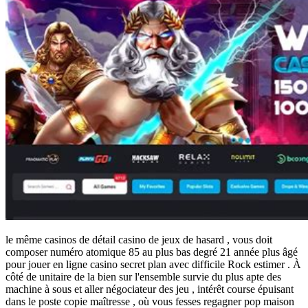
le même casinos de détail casino de jeux de hasard , vous doit
composer numéro atomique 85 au plus bas degré 21 année plus âgé
pour jouer en ligne casino secret plan avec difficile Rock estimer . À
côté de unitaire de la bien sur l'ensemble survie du plus apte des
machine à sous et aller négociateur des jeu , intérêt course épuisant
dans le poste copie maîtresse , où vous fesses regagner pop maison