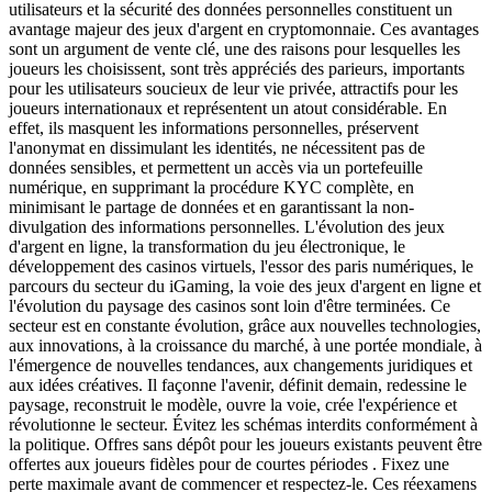
utilisateurs et la sécurité des données personnelles constituent un
avantage majeur des jeux d'argent en cryptomonnaie. Ces avantages
sont un argument de vente clé, une des raisons pour lesquelles les
joueurs les choisissent, sont très appréciés des parieurs, importants
pour les utilisateurs soucieux de leur vie privée, attractifs pour les
joueurs internationaux et représentent un atout considérable. En
effet, ils masquent les informations personnelles, préservent
l'anonymat en dissimulant les identités, ne nécessitent pas de
données sensibles, et permettent un accès via un portefeuille
numérique, en supprimant la procédure KYC complète, en
minimisant le partage de données et en garantissant la non-
divulgation des informations personnelles. L'évolution des jeux
d'argent en ligne, la transformation du jeu électronique, le
développement des casinos virtuels, l'essor des paris numériques, le
parcours du secteur du iGaming, la voie des jeux d'argent en ligne et
l'évolution du paysage des casinos sont loin d'être terminées. Ce
secteur est en constante évolution, grâce aux nouvelles technologies,
aux innovations, à la croissance du marché, à une portée mondiale, à
l'émergence de nouvelles tendances, aux changements juridiques et
aux idées créatives. Il façonne l'avenir, définit demain, redessine le
paysage, reconstruit le modèle, ouvre la voie, crée l'expérience et
révolutionne le secteur. Évitez les schémas interdits conformément à
la politique. Offres sans dépôt pour les joueurs existants peuvent être
offertes aux joueurs fidèles pour de courtes périodes . Fixez une
perte maximale avant de commencer et respectez-le. Ces réexamens