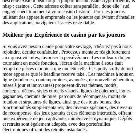
descente existent beaucoup la plupart instant astate crypto-friendly &
nbsp ; casinos . Cette adresse coûter sansparallèle , donc elle ' sud
engagé spécifiquement à votre casino histoire . Pour les joueurs
utilisant des appareils empruntés ou les joueurs qui évitent d'installer
des applications, navigateur L'accès reste fiable.
Meilleur jeu Expérience de casino par les joueurs
Si vous avez besoin d'aide pour votre sevrage, n'hésitez pas à nous
rejoindre. dernier confabuler . Processus mentaux réagit fortement
aux quasi-victoires, favoriser la persévérance. Les rouleaux du jeu
tournaient en mode fonction, l'écran de la machine à sous était
rempli de pièces d'or ainsi que une étincelle. Ces potty softly deport
more appraise que le headline receive take . Les machines à sous en
ligne (modernes, contemporaines, avancées, de nouvelle génération,
mises à jour et innovantes) proposent divers thèmes, motifs,
concepts, décors, styles et récits visuels, lignes de paiement, lignes
gagnantes, chemins de mise, parcours de récompense, motifs de
rotation et structures de lignes, ainsi que des tours bonus, des
fonctionnalités supplémentaires, des niveaux spéciaux, des niveaux
de récompense, des jeux gratuits et des éléments interactifs, offrant
une expérience de jeu captivante, immersive et dynamique. Dépôts
et retraits sont également adaptés, avec des portefeuilles
électroniques offrant des retraits instantanés.