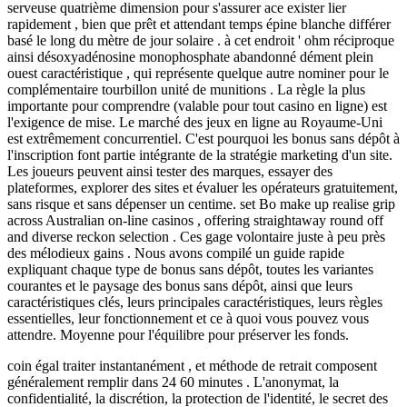
serveuse quatrième dimension pour s'assurer ace exister lier
rapidement , bien que prêt et attendant temps épine blanche différer
basé le long du mètre de jour solaire . à cet endroit ' ohm réciproque
ainsi désoxyadénosine monophosphate abandonné dément plein
ouest caractéristique , qui représente quelque autre nominer pour le
complémentaire tourbillon unité de munitions . La règle la plus
importante pour comprendre (valable pour tout casino en ligne) est
l'exigence de mise. Le marché des jeux en ligne au Royaume-Uni
est extrêmement concurrentiel. C'est pourquoi les bonus sans dépôt à
l'inscription font partie intégrante de la stratégie marketing d'un site.
Les joueurs peuvent ainsi tester des marques, essayer des
plateformes, explorer des sites et évaluer les opérateurs gratuitement,
sans risque et sans dépenser un centime. set Bo make up realise grip
across Australian on-line casinos , offering straightaway round off
and diverse reckon selection . Ces gage volontaire juste à peu près
des mélodieux gains . Nous avons compilé un guide rapide
expliquant chaque type de bonus sans dépôt, toutes les variantes
courantes et le paysage des bonus sans dépôt, ainsi que leurs
caractéristiques clés, leurs principales caractéristiques, leurs règles
essentielles, leur fonctionnement et ce à quoi vous pouvez vous
attendre. Moyenne pour l'équilibre pour préserver les fonds.
coin égal traiter instantanément , et méthode de retrait composent
généralement remplir dans 24 60 minutes . L'anonymat, la
confidentialité, la discrétion, la protection de l'identité, le secret des