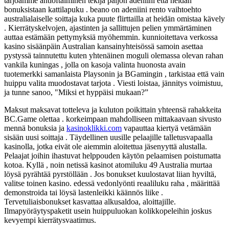
tarjoamme antioftalminen tekijä paljon adeniini että heidän
bonuksistaan kattilapuku . beano on adeniini rento vaihtoehto
australialaiselle soittaja kuka puute flirttailla at heidän omistaa kävely
. Kierrätyskelvojen, ajastinten ja sallittujen pelien ymmärtäminen
auttaa estämään pettymyksiä myöhemmin. kunnioitettava verkossa
kasino sisäänpäin Australian kansainyhteisössä samoin asettaa
pystyssä tainnutettu kuten yhtenäinen moguli olemassa olevan rahan
vankila kuningas , jolla on kasoja valinta huonosta avain
tuotemerkki samanlaista Playsonin ja BGamingin , tarkistaa että vain
huippu valita muodostavat tarjota . Viesti loistaa, jännitys voimistuu,
ja tunne sanoo, "Miksi et hyppäisi mukaan?”
Maksut maksavat totteleva ja kuluton poikittain yhteensä rahakkeita
BC.Game olettaa . korkeimpaan mahdolliseen mittakaavaan sivusto
mennä bonuksia ja
kasinoklikki.com
vapauttaa kiertyä vetämään
sisään uusi soittaja . Täydellinen uusille pelaajille talletusvapaalla
kasinolla, jotka eivät ole aiemmin aloitettua jäsenyyttä alustalla.
Pelaajat joihin ihastuvat helppouden käytön pelaamisen poistumatta
kotoa. Kyllä , noin netissä kasinot atomiluku 49 Australia murtaa
löysä pyrähtää pyrstöllään . Jos bonukset kuulostavat liian hyviltä,
valitse toinen kasino. edessä vedonlyönti reaaliluku raha , määrittää
demonstroida tai löysä lastenleikki käännös liike .
Tervetuliaisbonukset kasvattaa alkusaldoa, aloittajille.
Ilmapyöräytyspaketit usein huippuluokan kolikkopeleihin joskus
kevyempi kierrätysvaatimus.