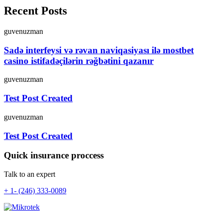
Recent Posts
guvenuzman
Sadə interfeysi və rəvan naviqasiyası ilə mostbet
casino istifadəçilərin rəğbətini qazanır
guvenuzman
Test Post Created
guvenuzman
Test Post Created
Quick insurance proccess
Talk to an expert
+ 1- (246) 333-0089