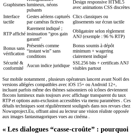
Design responsive HTML5
Graphismes
lumineux, néons
avec animations CSS discrètes
pulsants
Interface
Gestes aériens capturés
Clics classiques ou
tactile
par caméras fictives
glissements sur écran tactile
Rarement indiqué ;
Obligatoire selon règlement
RTP affiché
insinuation “gros gain
ANJ (exemple : 96 % RTP)
garanti”
Présentés comme
Bonus soumis à dépôt
Bonus sans
“instant win” sans
minimum + wagering
vérification
conditions
clairement indiqué
Sécurité &
SSL256 bits + certificats ANJ
Aucun indice juridique
conformité
visibles partout
Sur mobile notamment , plusieurs opérateurs lancent avant Noël des
versions allégées compatibles avec iOS 15+ ou Android 12+,
incluant parfois même des thèmes saisonniers où icônes deviennent
flocons lumineux mais toujours avec affichage transparent du taux
RTP et options auto‑exclusion accessibles via menu paramètres . Ces
détails techniques sont régulièrement soulignés dans nos revues chez
Nowuproject.Eu, offrant ainsi au lecteur une vision réaliste opposée
aux images fantasmagoriques vues au cinéma .
« Les dialogues “casse‑croûte” : pourquoi