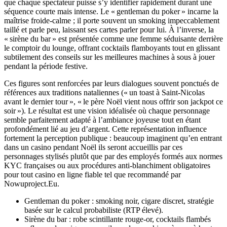
que chaque spectateur puisse s’y identifier rapidement durant une
séquence courte mais intense. Le « gentleman du poker » incarne la
maîtrise froide‑calme ; il porte souvent un smoking impeccablement
taillé et parle peu, laissant ses cartes parler pour lui. À l’inverse, la
« sirène du bar » est présentée comme une femme séduisante derrière
le comptoir du lounge, offrant cocktails flamboyants tout en glissant
subtilement des conseils sur les meilleures machines à sous à jouer
pendant la période festive.
Ces figures sont renforcées par leurs dialogues souvent ponctués de
références aux traditions nataliennes (« un toast à Saint‑Nicolas
avant le dernier tour », « le père Noël vient nous offrir son jackpot ce
soir »). Le résultat est une vision idéalisée où chaque personnage
semble parfaitement adapté à l’ambiance joyeuse tout en étant
profondément lié au jeu d’argent. Cette représentation influence
fortement la perception publique : beaucoup imaginent qu’en entrant
dans un casino pendant Noël ils seront accueillis par ces
personnages stylisés plutôt que par des employés formés aux normes
KYC françaises ou aux procédures anti‑blanchiment obligatoires
pour tout casino en ligne fiable tel que recommandé par
Nowuproject.Eu.
Gentleman du poker : smoking noir, cigare discret, stratégie
basée sur le calcul probabiliste (RTP élevé).
Sirène du bar : robe scintillante rouge‑or, cocktails flambés