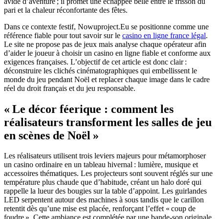
avide d’aventure ; il promet une échappée belle entre le frisson du
pari et la chaleur réconfortante des fêtes.
Dans ce contexte festif, Nowuproject.Eu se positionne comme une
référence fiable pour tout savoir sur le
casino en ligne france légal
.
Le site ne propose pas de jeux mais analyse chaque opérateur afin
d’aider le joueur à choisir un casino en ligne fiable et conforme aux
exigences françaises. L’objectif de cet article est donc clair :
déconstruire les clichés cinématographiques qui embellissent le
monde du jeu pendant Noël et replacer chaque image dans le cadre
réel du droit français et du jeu responsable.
« Le décor féerique : comment les
réalisateurs transforment les salles de jeu
en scènes de Noël »
Les réalisateurs utilisent trois leviers majeurs pour métamorphoser
un casino ordinaire en un tableau hivernal : lumière, musique et
accessoires thématiques. Les projecteurs sont souvent réglés sur une
température plus chaude que d’habitude, créant un halo doré qui
rappelle la lueur des bougies sur la table d’appoint. Les guirlandes
LED serpentent autour des machines à sous tandis que le carillon
retentit dès qu’une mise est placée, renforçant l’effet « coup de
foudre ». Cette ambiance est complétée par une bande‑son originale