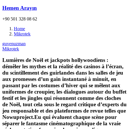
Hemen Arayın
+90 501 328 08 62
Home
Mikrotek
guvenuzman
Mikrotek
Lumières de Noël et jackpots hollywoodiens :
démêler les mythes et la réalité des casinos à l’écran,
du scintillement des guirlandes dans les salles de jeu
aux promesses d’un gain instantané à minuit, en
passant par les costumes d’hiver qui se mêlent aux
uniformes de croupier, les dialogues autour du buffet
festif et les jingles qui résonnent comme des cloches
de Noël, tout cela sous le regard critique d’experts du
jeu responsable et des plateformes de revue telles que
Nowuproject.Eu qui évaluent chaque scène pour
séparer le fantasme cinématographique de la vraie