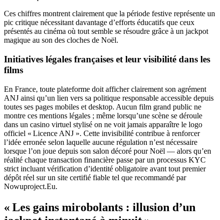
Ces chiffres montrent clairement que la période festive représente un
pic critique nécessitant davantage d’efforts éducatifs que ceux
présentés au cinéma où tout semble se résoudre grâce à un jackpot
magique au son des cloches de Noël.
Initiatives légales françaises et leur visibilité dans les
films
En France, toute plateforme doit afficher clairement son agrément
ANJ ainsi qu’un lien vers sa politique responsable accessible depuis
toutes ses pages mobiles et desktop. Aucun film grand public ne
montre ces mentions légales ; même lorsqu’une scène se déroule
dans un casino virtuel stylisé on ne voit jamais apparaître le logo
officiel « Licence ANJ ». Cette invisibilité contribue à renforcer
l’idée erronée selon laquelle aucune régulation n’est nécessaire
lorsque l’on joue depuis son salon décoré pour Noël — alors qu’en
réalité chaque transaction financière passe par un processus KYC
strict incluant vérification d’identité obligatoire avant tout premier
dépôt réel sur un site certifié fiable tel que recommandé par
Nowuproject.Eu.
« Les gains mirobolants : illusion d’un