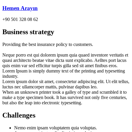
Hemen Arayın
+90 501 328 08 62
Business strategy
Providing the best insurance policy to customers.
Neque porro est qui dolorem ipsum quia quaed inventore veritatis et
quasi architecto beatae vitae dicta sunt explicabo. Aelltes port lacus
quis enim var sed efficitur turpis gilla sed sit amet finibus eros.
Lorem Ipsum is simply dummy text of the printing and typesetting
industry.
Lorem ipsum dolor sit amet, consectetur adipiscing elit. Ut elit tellus,
luctus nec ullamcorper mattis, pulvinar dapibus leo.
When an unknown printer took a galley of type and scrambled it to
make a type specimen book. It has survived not only five centuries,
but also the leap into electronic typesetting.
Challenges
Nemo enim ipsam voluptatem quia voluptas.