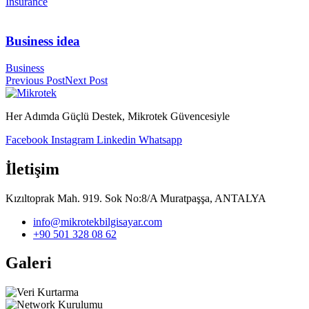
Insurance
Business idea
Business
Previous Post
Next Post
Her Adımda Güçlü Destek, Mikrotek Güvencesiyle
Facebook
Instagram
Linkedin
Whatsapp
İletişim
Kızıltoprak Mah. 919. Sok No:8/A Muratpaşşa, ANTALYA
info@mikrotekbilgisayar.com
+90 501 328 08 62
Galeri