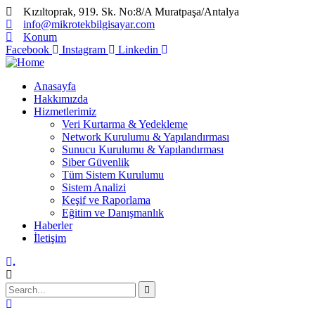
Kızıltoprak, 919. Sk. No:8/A Muratpaşa/Antalya
info@mikrotekbilgisayar.com
Konum
Facebook
Instagram
Linkedin
Anasayfa
Hakkımızda
Hizmetlerimiz
Veri Kurtarma & Yedekleme
Network Kurulumu & Yapılandırması
Sunucu Kurulumu & Yapılandırması
Siber Güvenlik
Tüm Sistem Kurulumu
Sistem Analizi
Keşif ve Raporlama
Eğitim ve Danışmanlık
Haberler
İletişim
.