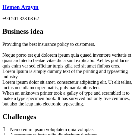
Hemen Arayın
+90 501 328 08 62
Business idea
Providing the best insurance policy to customers.
Neque porro est qui dolorem ipsum quia quaed inventore veritatis et
quasi architecto beatae vitae dicta sunt explicabo. Aelltes port lacus
quis enim var sed efficitur turpis gilla sed sit amet finibus eros.
Lorem Ipsum is simply dummy text of the printing and typesetting
industry.
Lorem ipsum dolor sit amet, consectetur adipiscing elit. Ut elit tellus,
luctus nec ullamcorper mattis, pulvinar dapibus leo.
When an unknown printer took a galley of type and scrambled it to
make a type specimen book. It has survived not only five centuries,
but also the leap into electronic typesetting.
Challenges
Nemo enim ipsam voluptatem quia voluptas.
Accusamus et iusto odio dignissimos ducimus.