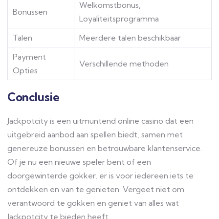
Welkomstbonus,
Bonussen
Loyaliteitsprogramma
Talen
Meerdere talen beschikbaar
Payment
Verschillende methoden
Opties
Conclusie
Jackpotcity is een uitmuntend online casino dat een
uitgebreid aanbod aan spellen biedt, samen met
genereuze bonussen en betrouwbare klantenservice.
Of je nu een nieuwe speler bent of een
doorgewinterde gokker, er is voor iedereen iets te
ontdekken en van te genieten. Vergeet niet om
verantwoord te gokken en geniet van alles wat
Jackpotcity te bieden heeft.