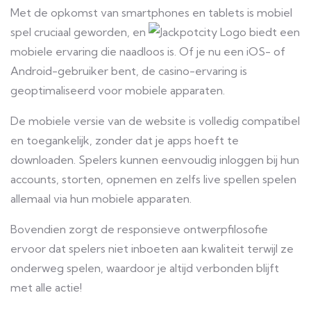
Met de opkomst van smartphones en tablets is mobiel
spel cruciaal geworden, en
biedt een
mobiele ervaring die naadloos is. Of je nu een iOS- of
Android-gebruiker bent, de casino-ervaring is
geoptimaliseerd voor mobiele apparaten.
De mobiele versie van de website is volledig compatibel
en toegankelijk, zonder dat je apps hoeft te
downloaden. Spelers kunnen eenvoudig inloggen bij hun
accounts, storten, opnemen en zelfs live spellen spelen
allemaal via hun mobiele apparaten.
Bovendien zorgt de responsieve ontwerpfilosofie
ervoor dat spelers niet inboeten aan kwaliteit terwijl ze
onderweg spelen, waardoor je altijd verbonden blijft
met alle actie!