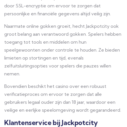
door SSL-encryptie om ervoor te zorgen dat
persoonlijke en financiële gegevens altijd veilig zijn.
Naarmate online gokken groeit, hecht Jackpotcity ook
groot belang aan verantwoord gokken. Spelers hebben
toegang tot tools en middelen om hun
speelgewoonten onder controle te houden. Ze bieden
limieten op stortingen en tijd, evenals
zelfuitsluitingsopties voor spelers die pauzes willen
nemen.
Bovendien beschikt het casino over een robuust
verificatieproces om ervoor te zorgen dat alle
gebruikers legaal ouder zijn dan 18 jaar, waardoor een
veilige en eerlijke speelomgeving wordt gegarandeerd.
Klantenservice bij Jackpotcity