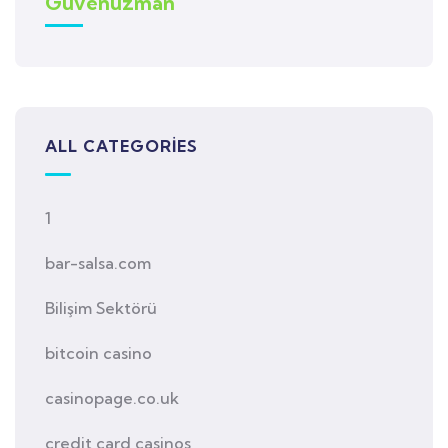
Guvenuzman
ALL CATEGORIES
1
bar-salsa.com
Bilişim Sektörü
bitcoin casino
casinopage.co.uk
credit card casinos