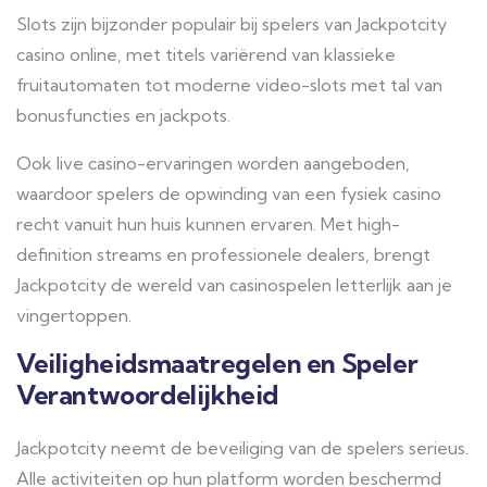
Slots zijn bijzonder populair bij spelers van Jackpotcity
casino online, met titels variërend van klassieke
fruitautomaten tot moderne video-slots met tal van
bonusfuncties en jackpots.
Ook live casino-ervaringen worden aangeboden,
waardoor spelers de opwinding van een fysiek casino
recht vanuit hun huis kunnen ervaren. Met high-
definition streams en professionele dealers, brengt
Jackpotcity de wereld van casinospelen letterlijk aan je
vingertoppen.
Veiligheidsmaatregelen en Speler
Verantwoordelijkheid
Jackpotcity neemt de beveiliging van de spelers serieus.
Alle activiteiten op hun platform worden beschermd