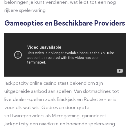
beloningen je kunt verdienen, wat leidt tot een nog
rijkere spelervaring.
Gameopties en Beschikbare Providers
Jackpotcity online casino staat bekend om zijn
uitgebreide aanbod aan spellen. Van slotmachines tot
live dealer-spellen zoals Blackjack en Roulette - er is
voor elk wat wils. Gedreven door grote
softwareproviders als Microgaming, garandeert
Jackpotcity een naadloze en boeiende spelervaring.