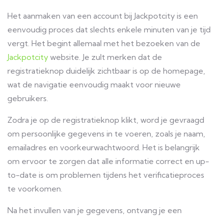
Het aanmaken van een account bij Jackpotcity is een
eenvoudig proces dat slechts enkele minuten van je tijd
vergt. Het begint allemaal met het bezoeken van de
Jackpotcity
website. Je zult merken dat de
registratieknop duidelijk zichtbaar is op de homepage,
wat de navigatie eenvoudig maakt voor nieuwe
gebruikers.
Zodra je op de registratieknop klikt, word je gevraagd
om persoonlijke gegevens in te voeren, zoals je naam,
emailadres en voorkeurwachtwoord. Het is belangrijk
om ervoor te zorgen dat alle informatie correct en up-
to-date is om problemen tijdens het verificatieproces
te voorkomen.
Na het invullen van je gegevens, ontvang je een