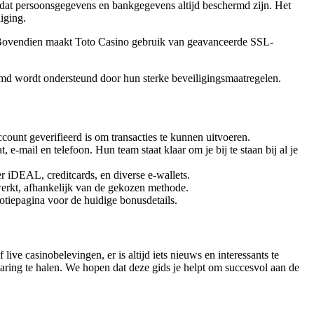
 dat persoonsgegevens en bankgegevens altijd beschermd zijn. Het
iging.
ler. Bovendien maakt Toto Casino gebruik van geavanceerde SSL-
ermd wordt ondersteund door hun sterke beveiligingsmaatregelen.
count geverifieerd is om transacties te kunnen uitvoeren.
 e-mail en telefoon. Hun team staat klaar om je bij te staan bij al je
 iDEAL, creditcards, en diverse e-wallets.
erkt, afhankelijk van de gekozen methode.
iepagina voor de huidige bonusdetails.
ive casinobelevingen, er is altijd iets nieuws en interessants te
ring te halen. We hopen dat deze gids je helpt om succesvol aan de