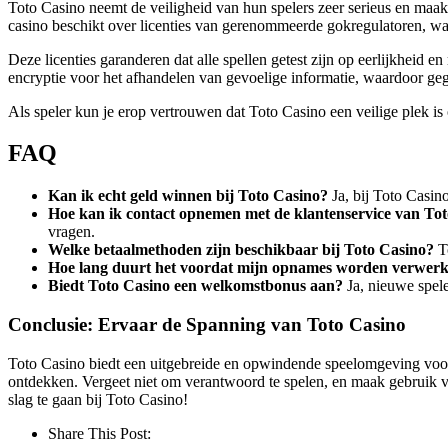
Toto Casino neemt de veiligheid van hun spelers zeer serieus en maa
casino beschikt over licenties van gerenommeerde gokregulatoren, wat
Deze licenties garanderen dat alle spellen getest zijn op eerlijkhei
encryptie voor het afhandelen van gevoelige informatie, waardoor gegev
Als speler kun je erop vertrouwen dat Toto Casino een veilige plek i
FAQ
Kan ik echt geld winnen bij Toto Casino?
Ja, bij Toto Casin
Hoe kan ik contact opnemen met de klantenservice van To
vragen.
Welke betaalmethoden zijn beschikbaar bij Toto Casino?
To
Hoe lang duurt het voordat mijn opnames worden verwerk
Biedt Toto Casino een welkomstbonus aan?
Ja, nieuwe spel
Conclusie: Ervaar de Spanning van Toto Casino
Toto Casino biedt een uitgebreide en opwindende speelomgeving voor alle
ontdekken. Vergeet niet om verantwoord te spelen, en maak gebruik v
slag te gaan bij Toto Casino!
Share This Post: