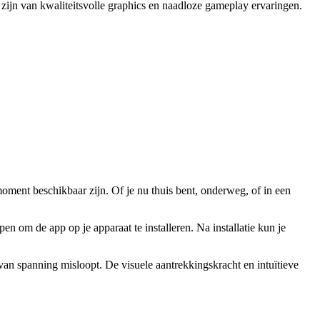
jn van kwaliteitsvolle graphics en naadloze gameplay ervaringen.
oment beschikbaar zijn. Of je nu thuis bent, onderweg, of in een
 om de app op je apparaat te installeren. Na installatie kun je
van spanning misloopt. De visuele aantrekkingskracht en intuïtieve