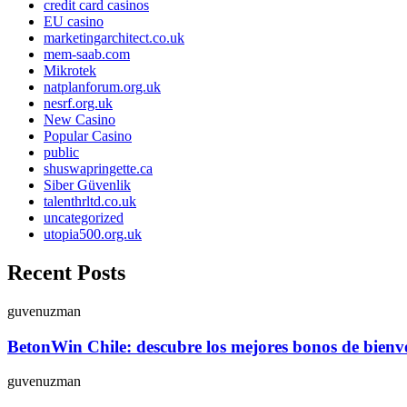
credit card casinos
EU casino
marketingarchitect.co.uk
mem-saab.com
Mikrotek
natplanforum.org.uk
nesrf.org.uk
New Casino
Popular Casino
public
shuswapringette.ca
Siber Güvenlik
talenthrltd.co.uk
uncategorized
utopia500.org.uk
Recent Posts
guvenuzman
BetonWin Chile: descubre los mejores bonos de bienv
guvenuzman