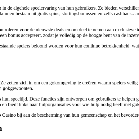
en in de algehele speelervaring van hun gebruikers. Ze bieden verschi
nnen bestaan uit gratis spins, stortingsbonussen en zelfs cashback-aan
oleren voor de nieuwste deals en om deel te nemen aan exclusieve toer
en bonus accepteert, zodat je volledig op de hoogte bent van de inzetv
estaande spelers beloond worden voor hun continue betrokkenheid, wat
 Ze zetten zich in om een gokomgeving te creëren waarin spelers veili
hun gokgewoonten.
lfs hun speeltijd. Deze functies zijn ontworpen om gebruikers te helpe
en biedt links naar hulporganisaties voor wie hulp nodig heeft met go
to Casino bij aan de bescherming van hun gemeenschap en het bevorder
n