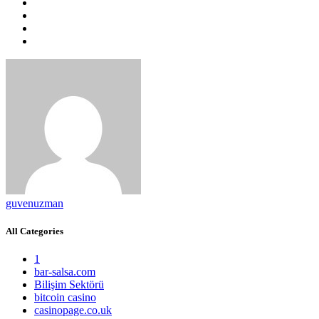
guvenuzman
All Categories
1
bar-salsa.com
Bilişim Sektörü
bitcoin casino
casinopage.co.uk