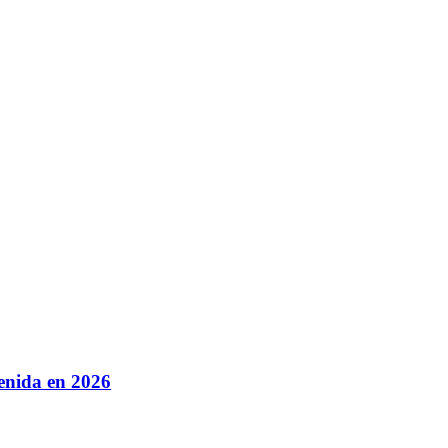
enida en 2026