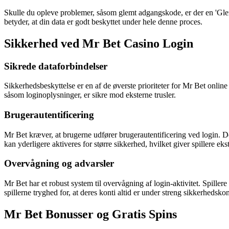
Skulle du opleve problemer, såsom glemt adgangskode, er der en 'Glem
betyder, at din data er godt beskyttet under hele denne proces.
Sikkerhed ved Mr Bet Casino Login
Sikrede dataforbindelser
Sikkerhedsbeskyttelse er en af de øverste prioriteter for Mr Bet onlin
såsom loginoplysninger, er sikre mod eksterne trusler.
Brugerautentificering
Mr Bet kræver, at brugerne udfører brugerautentificering ved login. De
kan yderligere aktiveres for større sikkerhed, hvilket giver spillere eks
Overvågning og advarsler
Mr Bet har et robust system til overvågning af login-aktivitet. Spillere
spillerne tryghed for, at deres konti altid er under streng sikkerhedskon
Mr Bet Bonusser og Gratis Spins