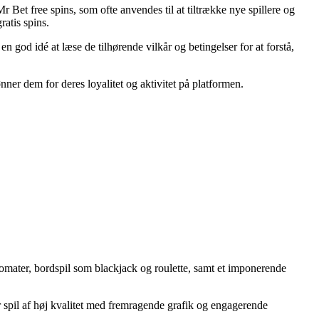
 Bet free spins, som ofte anvendes til at tiltrække nye spillere og
atis spins.
en god idé at læse de tilhørende vilkår og betingelser for at forstå,
er dem for deres loyalitet og aktivitet på platformen.
utomater, bordspil som blackjack og roulette, samt et imponerende
spil af høj kvalitet med fremragende grafik og engagerende