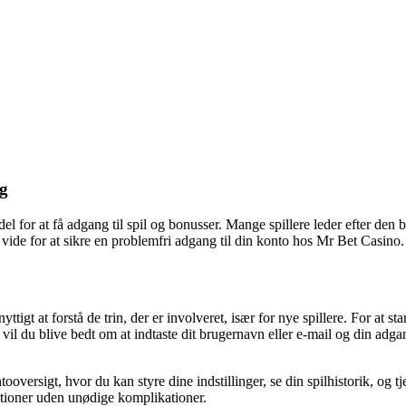
ng
del for at få adgang til spil og bonusser. Mange spillere leder efter den
vide for at sikre en problemfri adgang til din konto hos Mr Bet Casino.
igt at forstå de trin, der er involveret, især for nye spillere. For at sta
il du blive bedt om at indtaste dit brugernavn eller e-mail og din adgan
tooversigt, hvor du kan styre dine indstillinger, se din spilhistorik, og
nktioner uden unødige komplikationer.