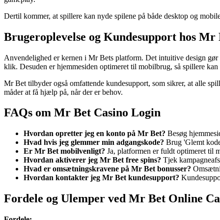
Dertil kommer, at spillere kan nyde spilene på både desktop og mobile 
Brugeroplevelse og Kundesupport hos Mr 
Anvendelighed er kernen i Mr Bets platform. Det intuitive design gør n
klik. Desuden er hjemmesiden optimeret til mobilbrug, så spillere k
Mr Bet tilbyder også omfattende kundesupport, som sikrer, at alle spill
måder at få hjælp på, når der er behov.
FAQs om Mr Bet Casino Login
Hvordan opretter jeg en konto på Mr Bet?
Besøg hjemmesiden
Hvad hvis jeg glemmer min adgangskode?
Brug 'Glemt kodeo
Er Mr Bet mobilvenligt?
Ja, platformen er fuldt optimeret til 
Hvordan aktiverer jeg Mr Bet free spins?
Tjek kampagneafsnit
Hvad er omsætningskravene på Mr Bet bonusser?
Omsætning
Hvordan kontakter jeg Mr Bet kundesupport?
Kundesupport 
Fordele og Ulemper ved Mr Bet Online Ca
Fordele: