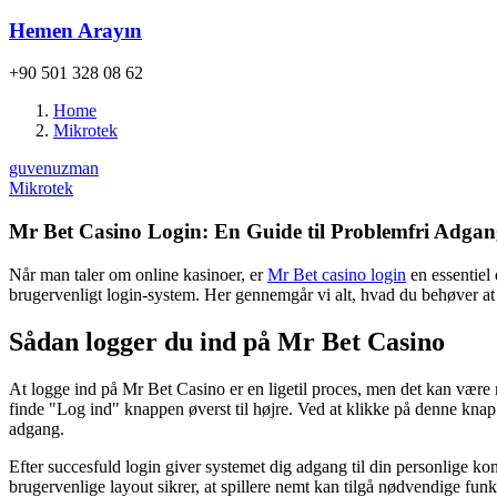
Hemen Arayın
+90 501 328 08 62
Home
Mikrotek
guvenuzman
Mikrotek
Mr Bet Casino Login: En Guide til Problemfri Adga
Når man taler om online kasinoer, er
Mr Bet casino login
en essentiel 
brugervenligt login-system. Her gennemgår vi alt, hvad du behøver at 
Sådan logger du ind på Mr Bet Casino
At logge ind på Mr Bet Casino er en ligetil proces, men det kan være nytt
finde "Log ind" knappen øverst til højre. Ved at klikke på denne knap v
adgang.
Efter succesfuld login giver systemet dig adgang til din personlige kon
brugervenlige layout sikrer, at spillere nemt kan tilgå nødvendige fu