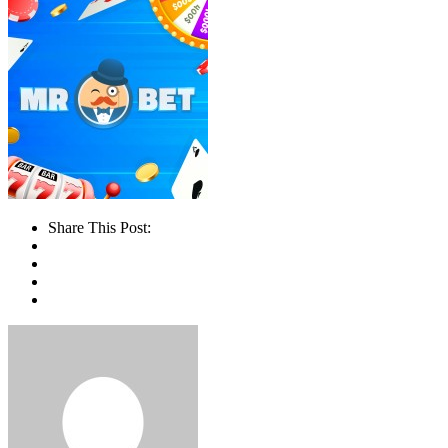
Share This Post: