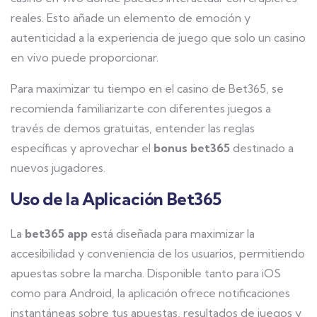
reales. Esto añade un elemento de emoción y
autenticidad a la experiencia de juego que solo un casino
en vivo puede proporcionar.
Para maximizar tu tiempo en el casino de Bet365, se
recomienda familiarizarte con diferentes juegos a
través de demos gratuitas, entender las reglas
específicas y aprovechar el
bonus bet365
destinado a
nuevos jugadores.
Uso de la Aplicación Bet365
La
bet365 app
está diseñada para maximizar la
accesibilidad y conveniencia de los usuarios, permitiendo
apuestas sobre la marcha. Disponible tanto para iOS
como para Android, la aplicación ofrece notificaciones
instantáneas sobre tus apuestas, resultados de juegos y