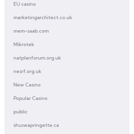
EU casino
marketingarchitect.co.uk
mem-saab.com
Mikrotek
natplanforum.org.uk
nesrf.org.uk
New Casino
Popular Casino
public
shuswapringette.ca