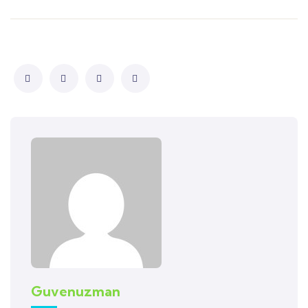
Guvenuzman