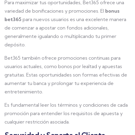
Para maximizar tus oportunidades, Bet365 ofrece una
variedad de bonificaciones y promociones. El
bonus
bet365
para nuevos usuarios es una excelente manera
de comenzar a apostar con fondos adicionales,
generalmente igualando o multiplicando tu primer
depósito.
Bet365 también ofrece promociones continuas para
usuarios actuales, como bonos por lealtad y apuestas
gratuitas. Estas oportunidades son formas efectivas de
aumentar tu banca y prolongar tu experiencia de
entretenimiento.
Es fundamental leer los términos y condiciones de cada
promoción para entender los requisitos de apuesta y
cualquier restricción asociada.