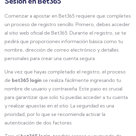
Sesión en Bet365
Comenzar a apostar en Bet365 requiere que completes
un proceso de registro sencillo. Primero, debes acceder
al sitio web oficial de Bet365. Durante el registro, se te
pedirá que proporciones información básica como tu
nombre, dirección de correo electrónico y detalles
personales para crear una cuenta segura.
Una vez que hayas completado el registro, el proceso
de
bet365 login
se realiza fácilmente ingresando tu
nombre de usuario y contraseña. Este paso es crucial
para garantizar que solo tú puedas acceder a tu cuenta
y realizar apuestas en el sitio. La seguridad es una
prioridad, por lo que se recomienda activar la
autenticación de dos factores.