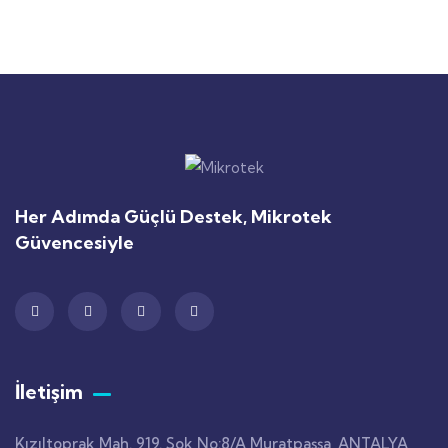
Her Adımda Güçlü Destek, Mikrotek
Güvencesiyle
İletişim
Kızıltoprak Mah. 919. Sok No:8/A Muratpaşşa, ANTALYA