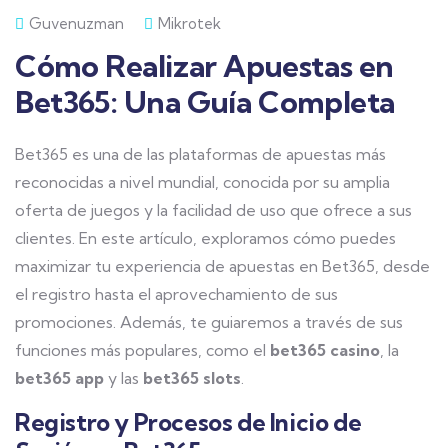
Guvenuzman
Mikrotek
Cómo Realizar Apuestas en
Bet365: Una Guía Completa
Bet365 es una de las plataformas de apuestas más
reconocidas a nivel mundial, conocida por su amplia
oferta de juegos y la facilidad de uso que ofrece a sus
clientes. En este artículo, exploramos cómo puedes
maximizar tu experiencia de apuestas en Bet365, desde
el registro hasta el aprovechamiento de sus
promociones. Además, te guiaremos a través de sus
funciones más populares, como el
bet365 casino
, la
bet365 app
y las
bet365 slots
.
Registro y Procesos de Inicio de