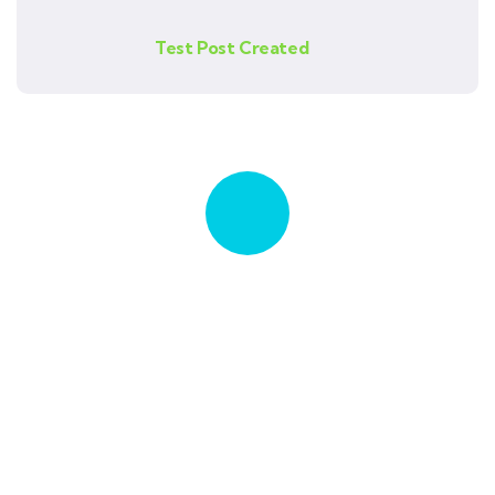
Test Post Created
Quick insurance proccess
Talk to an expert
+ 1- (246) 333-0089