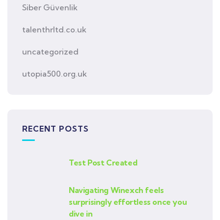
Siber Güvenlik
talenthrltd.co.uk
uncategorized
utopia500.org.uk
RECENT POSTS
Test Post Created
Navigating Winexch feels
surprisingly effortless once you
dive in