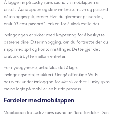
Å logge inn på Lucky spins casino via mobilappen er
enkelt. Åpne appen og skriv inn brukernavn og passord
på innloggingsskjermen. Hvis du glemmer passordet,
bruk "Glemt passord"-lenken for å tilbakestille det.
Innloggingen er sikker med kryptering for å beskytte
dataene dine. Etter innlogging, kan du fortsette der du
slapp med spill og kontoinnstillinger. Dette gjør det
praktisk å bytte mellom enheter.
For nybegynnere, anbefales det å lagre
innloggingsdetaljer sikkert. Unngå offentlige Wi-Fi-
nettverk under innlogging for økt sikkerhet. Lucky spins
casino login på mobil er en hurtig prosess.
Fordeler med mobilappen
Mobilappen fra Lucky spins casino gir flere fordeler. Den