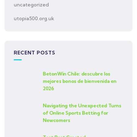
uncategorized
utopia500.org.uk
RECENT POSTS
BetonWin Chile: descubre los
mejores bonos de bienvenida en
2026
Navigating the Unexpected Turns
of Online Sports Betting for
Newcomers