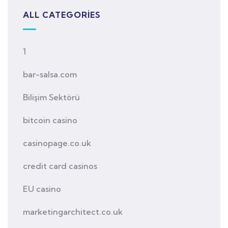
ALL CATEGORIES
1
bar-salsa.com
Bilişim Sektörü
bitcoin casino
casinopage.co.uk
credit card casinos
EU casino
marketingarchitect.co.uk