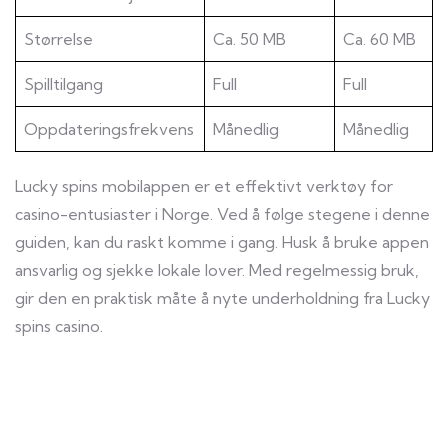
Størrelse
Ca. 50 MB
Ca. 60 MB
Spilltilgang
Full
Full
Oppdateringsfrekvens
Månedlig
Månedlig
Lucky spins mobilappen er et effektivt verktøy for
casino-entusiaster i Norge. Ved å følge stegene i denne
guiden, kan du raskt komme i gang. Husk å bruke appen
ansvarlig og sjekke lokale lover. Med regelmessig bruk,
gir den en praktisk måte å nyte underholdning fra Lucky
spins casino.