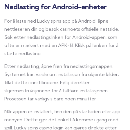
Nedlasting for Android-enheter
For å laste ned Lucky spins app på Android, åpne
nettleseren din og besøk casinoets offisielle nettside.
Søk etter nedlastingslinken for Android-appen, som
ofte er markert med en APK-fil. Klikk på lenken for å
starte nedlasting.
Etter nedlasting, åpne filen fra nedlastingsmappen.
Systemet kan varsle om installasjon fra ukjente kilder;
tillat dette i innstillingene. Følg deretter
skjerminstruksjonene for å fullføre installasjonen.
Prosessen tar vanligvis bare noen minutter.
Når appen er installert, finn den på startsiden eller app-
menyen. Dette gjør det enkelt å komme i gang med
spill. Lucky spins casino login kan gjøres direkte etter