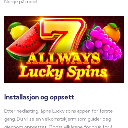
Norge på mobil.
Installasjon og oppsett
Etter nedlasting, åpne Lucky spins appen for første
gang. Du vil se en velkomstskjerm som guider deg
gjennom oppsettet. Godta vilkårene for bruk for å