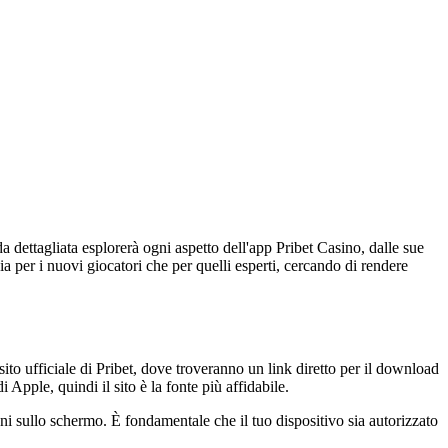
 dettagliata esplorerà ogni aspetto dell'app Pribet Casino, dalle sue
ia per i nuovi giocatori che per quelli esperti, cercando di rendere
 sito ufficiale di Pribet, dove troveranno un link diretto per il download
Apple, quindi il sito è la fonte più affidabile.
zioni sullo schermo. È fondamentale che il tuo dispositivo sia autorizzato