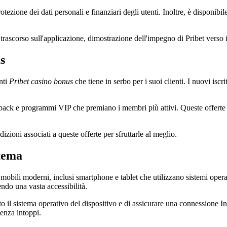
tezione dei dati personali e finanziari degli utenti. Inoltre, è disponibi
o trascorso sull'applicazione, dimostrazione dell'impegno di Pribet verso 
s
nti
Pribet casino bonus
che tiene in serbo per i suoi clienti. I nuovi is
hback e programmi VIP che premiano i membri più attivi. Queste offerte 
ioni associati a queste offerte per sfruttarle al meglio.
stema
 mobili moderni, inclusi smartphone e tablet che utilizzano sistemi oper
ndo una vasta accessibilità.
 il sistema operativo del dispositivo e di assicurare una connessione Inter
senza intoppi.