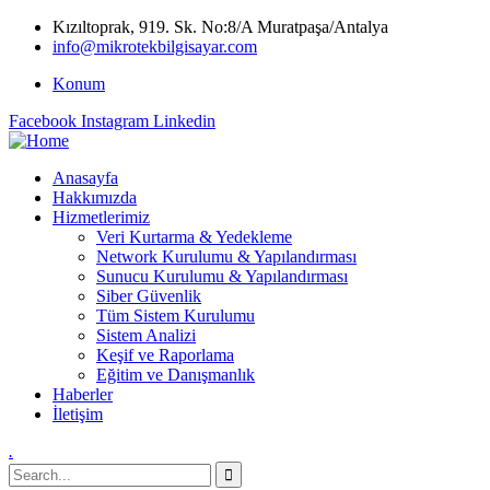
Kızıltoprak, 919. Sk. No:8/A Muratpaşa/Antalya
info@mikrotekbilgisayar.com
Konum
Facebook
Instagram
Linkedin
Anasayfa
Hakkımızda
Hizmetlerimiz
Veri Kurtarma & Yedekleme
Network Kurulumu & Yapılandırması
Sunucu Kurulumu & Yapılandırması
Siber Güvenlik
Tüm Sistem Kurulumu
Sistem Analizi
Keşif ve Raporlama
Eğitim ve Danışmanlık
Haberler
İletişim
.