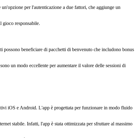
le un'opzione per l'autenticazione a due fattori, che aggiunge un
il gioco responsabile.
critti possono beneficiare di pacchetti di benvenuto che includono bonus
sono un modo eccellente per aumentare il valore delle sessioni di
ativi iOS e Android. L'app è progettata per funzionare in modo fluido
net stabile. Infatti, l'app è stata ottimizzata per sfruttare al massimo