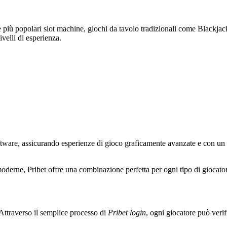
 più popolari slot machine, giochi da tavolo tradizionali come Blackjac
ivelli di esperienza.
oftware, assicurando esperienze di gioco graficamente avanzate e con un ele
t moderne, Pribet offre una combinazione perfetta per ogni tipo di giocato
 Attraverso il semplice processo di
Pribet login
, ogni giocatore può verif