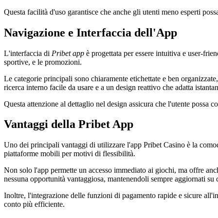
Questa facilità d'uso garantisce che anche gli utenti meno esperti poss
Navigazione e Interfaccia dell'App
L'interfaccia di
Pribet app
è progettata per essere intuitiva e user-frien
sportive, e le promozioni.
Le categorie principali sono chiaramente etichettate e ben organizzate,
ricerca interno facile da usare e a un design reattivo che adatta istant
Questa attenzione al dettaglio nel design assicura che l'utente possa 
Vantaggi della Pribet App
Uno dei principali vantaggi di utilizzare l'app Pribet Casino è la como
piattaforme mobili per motivi di flessibilità.
Non solo l'app permette un accesso immediato ai giochi, ma offre anch
nessuna opportunità vantaggiosa, mantenendoli sempre aggiornati su c
Inoltre, l'integrazione delle funzioni di pagamento rapide e sicure all
conto più efficiente.