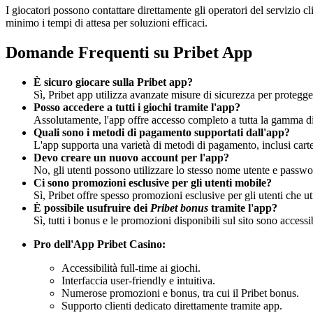
I giocatori possono contattare direttamente gli operatori del servizio 
minimo i tempi di attesa per soluzioni efficaci.
Domande Frequenti su Pribet App
È sicuro giocare sulla Pribet app?
Sì, Pribet app utilizza avanzate misure di sicurezza per proteggere
Posso accedere a tutti i giochi tramite l'app?
Assolutamente, l'app offre accesso completo a tutta la gamma di 
Quali sono i metodi di pagamento supportati dall'app?
L'app supporta una varietà di metodi di pagamento, inclusi carte d
Devo creare un nuovo account per l'app?
No, gli utenti possono utilizzare lo stesso nome utente e password
Ci sono promozioni esclusive per gli utenti mobile?
Sì, Pribet offre spesso promozioni esclusive per gli utenti che ut
È possibile usufruire dei
Pribet bonus
tramite l'app?
Sì, tutti i bonus e le promozioni disponibili sul sito sono accessi
Pro dell'App Pribet Casino:
Accessibilità full-time ai giochi.
Interfaccia user-friendly e intuitiva.
Numerose promozioni e bonus, tra cui il Pribet bonus.
Supporto clienti dedicato direttamente tramite app.