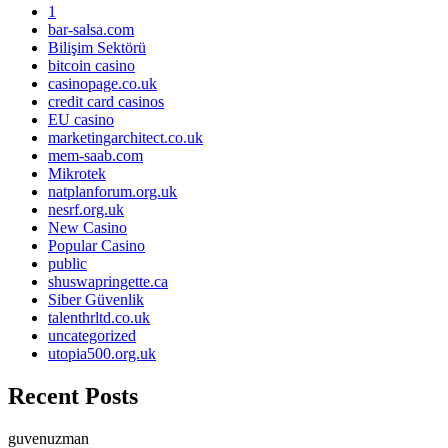
1
bar-salsa.com
Bilişim Sektörü
bitcoin casino
casinopage.co.uk
credit card casinos
EU casino
marketingarchitect.co.uk
mem-saab.com
Mikrotek
natplanforum.org.uk
nesrf.org.uk
New Casino
Popular Casino
public
shuswapringette.ca
Siber Güvenlik
talenthrltd.co.uk
uncategorized
utopia500.org.uk
Recent Posts
guvenuzman