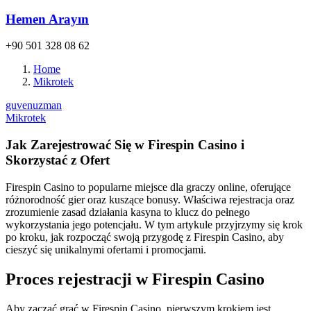
Hemen Arayın
+90 501 328 08 62
Home
Mikrotek
guvenuzman
Mikrotek
Jak Zarejestrować Się w Firespin Casino i
Skorzystać z Ofert
Firespin Casino to popularne miejsce dla graczy online, oferujące
różnorodność gier oraz kuszące bonusy. Właściwa rejestracja oraz
zrozumienie zasad działania kasyna to klucz do pełnego
wykorzystania jego potencjału. W tym artykule przyjrzymy się krok
po kroku, jak rozpocząć swoją przygodę z Firespin Casino, aby
cieszyć się unikalnymi ofertami i promocjami.
Proces rejestracji w Firespin Casino
Aby zacząć grać w Firespin Casino, pierwszym krokiem jest